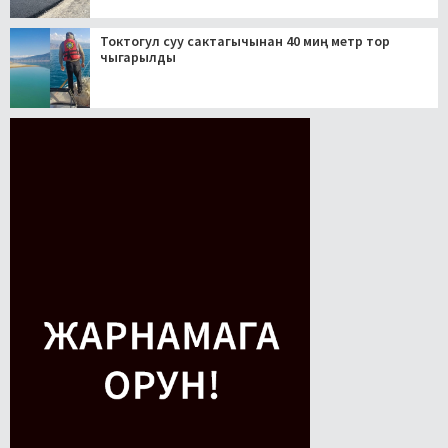
Токтогул суу сактагычынан 40 миң метр тор
чыгарылды