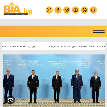
ы зым менен тосулду
Президент блогерлерди салыктан бошоткон мыйзамга 