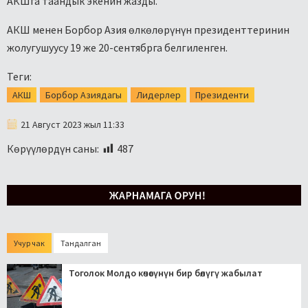
АКШга таандык экенин жазды.
АКШ менен Борбор Азия өлкөлөрүнүн президенттеринин
жолугушуусу 19 же 20-сентябрга белгиленген.
Теги:
АКШ
Борбор Азиядагы
Лидерлер
Президенти
21 Август 2023 жыл 11:33
Көрүүлөрдүн саны:
487
Учур чак
Тандалган
Тоголок Молдо көчөсүнүн бир бөлүгү жабылат