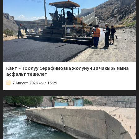
Кант – Тоолуу Серафимовка жолунун 10 чакырымына
асфальт төшөлөт
7 Август 2026 жыл 15:29