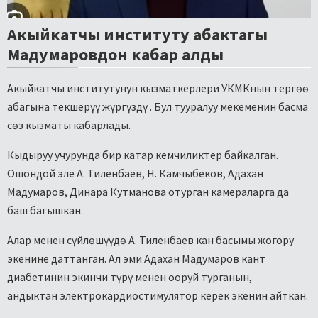
Акыйкатчы институту абактагы
Мадумаровдон кабар алды
Акыйкатчы институтунун кызматкерлери УКМКнын тергөө
абагына текшерүү жүргүздү . Бул тууралуу мекеменин басма
сөз кызматы кабарлады.
Кыдыруу учурунда бир катар кемчиликтер байкалган.
Ошондой эле А. Тиленбаев, Н. Камчыбеков, Адахан
Мадумаров, Динара Кутманова отурган камераларга да
баш багышкан.
Алар менен сүйлөшүүдө А. Тиленбаев кан басымы жогору
экенине даттанган. Ал эми Адахан Мадумаров кант
диабетинин экинчи түрү менен ооруй турганын,
андыктан электрокардиостимулятор керек экенин айткан.