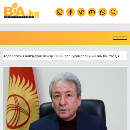
 Евразия өкмөттөр аралык кеңешинин тар курамдагы жыйыны башталды
Токмо