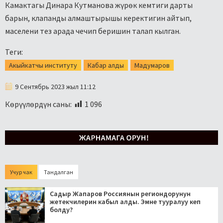
Камактагы Динара Кутманова жүрөк кемтиги дарты
барын, клапанды алмаштырышы керектигин айтып,
маселени тез арада чечип беришин талап кылган.
Теги:
Акыйкатчы институту
Кабар алды
Мадумаров
9 Сентябрь 2023 жыл 11:12
Көрүүлөрдүн саны:
1 096
Учур чак
Тандалган
Садыр Жапаров Россиянын региондорунун
жетекчилерин кабыл алды. Эмне тууралуу кеп
болду?