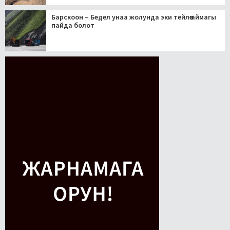
Барскоон – Бедел унаа жолунда эки тейлөө аймагы
пайда болот