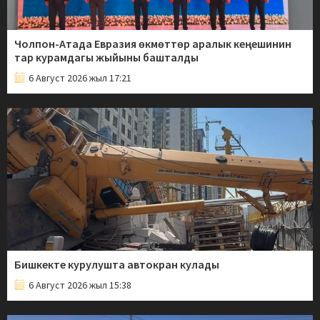
Чолпон-Атада Евразия өкмөттөр аралык кеңешинин
тар курамдагы жыйыны башталды
6 Август 2026 жыл 17:21
Бишкекте курулушта автокран кулады
6 Август 2026 жыл 15:38