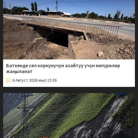
Баткенде сел коркунучун азайтуу үчүн көпүрөлөр
жаңыланат
6 Август 2026 жыл 15:36