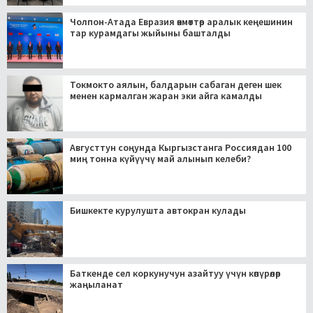
Чолпон-Атада Евразия өкмөттөр аралык кеңешинин
тар курамдагы жыйыны башталды
Токмокто аялын, балдарын сабаган деген шек
менен кармалган жаран эки айга камалды
Августтун соңунда Кыргызстанга Россиядан 100
миң тонна күйүүчү май алынып келеби?
Бишкекте курулушта автокран кулады
Баткенде сел коркунучун азайтуу үчүн көпүрөлөр
жаңыланат