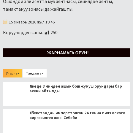
Ошондой эле аянтта муз аянтчасы, сейилдөө аянты,
тамактануу зонасы да жайгашты.
15 Январь 2026 жыл 19:46
Көрүүлөрдүн саны:
250
Учур чак
Тандалган
Өлкөдө 8 миңден ашык бош жумуш орундары бар
экени айтылды
Өзбекстандан импорттолгон 24 тонна пияз өлкөгө
киргизилген жок. Себеби