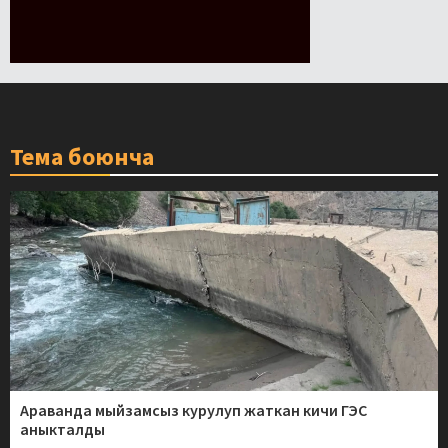
Тема боюнча
Араванда мыйзамсыз курулуп жаткан кичи ГЭС
аныкталды