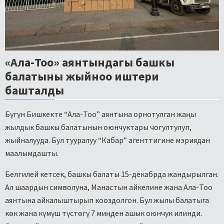
«Ала-Тоо» аянтындагы башкы
балатыны жыйноо иштери
башталды
Бүгүн Бишкекте “Ала-Тоо” аянтына орнотулган жаңы
жылдык башкы балатынын оюнчуктары чогултулуп,
жыйналууда. Бул тууралуу “Кабар” агенттигине мэриядан
маалымдашты.
Белгилей кетсек, башкы балаты 15-декабрда жандырылган.
Ал шаардын символуна, Манастын айкелине жана Ала-Тоо
аянтына айкалыштырып кооздолгон. Бул жылы балатыга
көк жана күмүш түстөгү 7 миңден ашык оюнчук илинди.