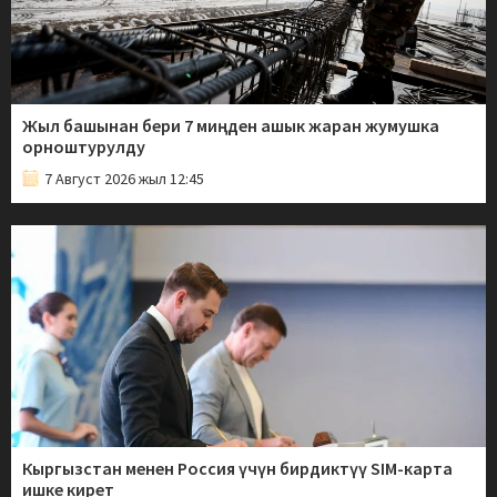
Жыл башынан бери 7 миңден ашык жаран жумушка
орноштурулду
7 Август 2026 жыл 12:45
Кыргызстан менен Россия үчүн бирдиктүү SIM-карта
ишке кирет