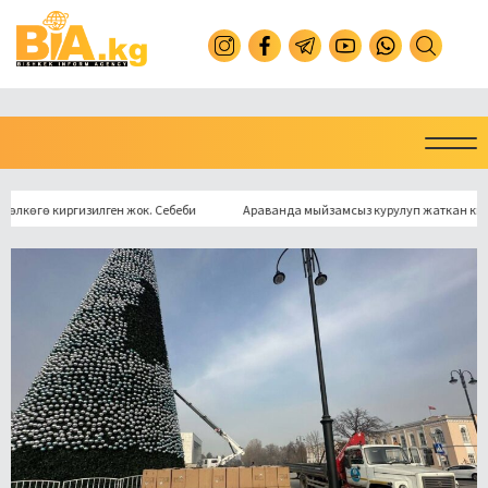
өгө киргизилген жок. Себеби
Араванда мыйзамсыз курулуп жаткан кичи ГЭС