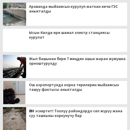
Араванда мыйзамсыз курулуп жаткан кичи ГЭС
аныкталды
Ысык-Көлдө ири шамал электр станциясы
курулат
Жыл башынан бери 7 миңден ашык жаран жумушка
орноштурулду
Ош аэропортунда норка терилерин мыйзамсыз
ташуу фактысы аныкталды
ӨКМ эскертет! Тоолуу райондордо сел жүрүү жана
суу ташкыны коркунучу бар