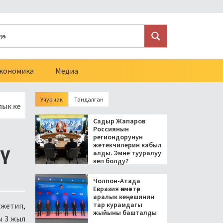
кономика
Медиа
Учур чак
Тандалган
 кеңешинин тар курамдагы жыйыны башталды
Токмокто аял
Садыр Жапаров
Россиянын
региондорунун
жетекчилерин кабыл
алды. Эмне тууралуу
кеп болду?
Чолпон-Атада
Евразия өкмөттөр
аралык кеңешинин
тар курамдагы
 жетип,
жыйыны башталды
ы 3 жыл