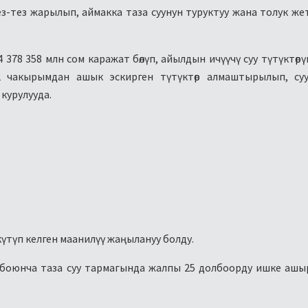
р тез-тез жарылып, аймакка таза суунун туруктуу жана толук ж
4 378 358 млн сом каражат бөлүп, айылдын ичүүчү суу түтүктөрү
 чакырымдан ашык эскирген түтүктөр алмаштырылып, суу
курулууда.
күтүп келген маанилүү жаңылануу болду.
у боюнча таза суу тармагында жалпы 25 долбоорду ишке ашы