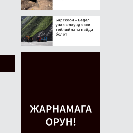
Барскоон – Бедел
унаа жолунда эки
тейлөө аймагы пайда
болот