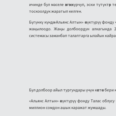
ичинде бул маселе өзгөчө курчуп, эски түтүктө
тоскоолдук жаратып келген.
Бүгүнкү күндө «Альянс Алтын» өнүктүрүү фонду 
жаңылоодо. Жаңы долбоордун алкагында 2
системасы заманбап талаптарга ылайык кайра 
Бул долбоор айыл тургундары үчүн көптөн бери 
«Альянс Алтын» өнүктүрүү фонду Талас облус
миллион сомдон ашык каражат жумшады.