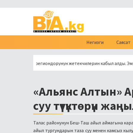
Негизги
Саясат
ссиянын региондорунун жетекчилерин кабыл алды. Эмне туур
«Альянс Алтын» А
суу түтүктөрүн жаң
Талас районунун Беш-Таш айыл аймагына караш
айыл тургундарын таза суу менен камсыз кылу