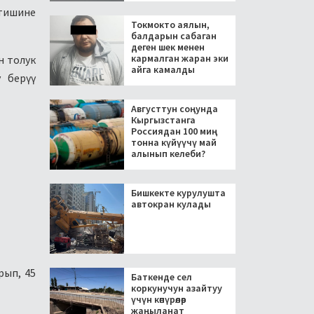
етишине
Токмокто аялын,
балдарын сабаган
деген шек менен
кармалган жаран эки
н толук
айга камалды
 берүү
Августтун соңунда
Кыргызстанга
Россиядан 100 миң
тонна күйүүчү май
алынып келеби?
Бишкекте курулушта
автокран кулады
рып, 45
Баткенде сел
коркунучун азайтуу
үчүн көпүрөлөр
жаңыланат