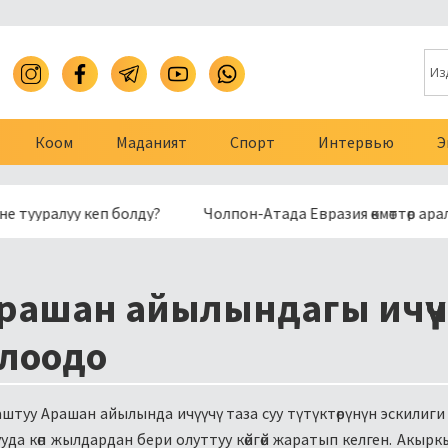
Коом
Маданият
Спорт
Интервью
Э
алуу кеп болду?
Чолпон-Атада Евразия өкмөттөр аралык
рашан айылындагы ичүүчү
ылоодо
туу Арашан айылында ичүүчү таза суу түтүктөрүнүн эскилиги
уда көп жылдардан бери олуттуу көйгөй жаратып келген. Акырк