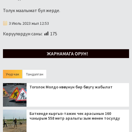
Толук маалымат бул
жерде
.
3 Июль 2023 жыл 12:53
Көрүүлөрдүн саны:
175
Учур чак
Тандалган
Тоголок Молдо көчөсүнүн бир бөлүгү жабылат
Баткенде кыргыз-тажик чек арасынын 160
чакырым 558 метр аралыгы зым менен тосулду