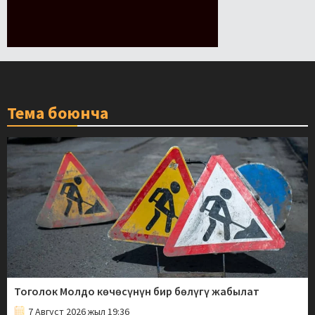
Тема боюнча
Тоголок Молдо көчөсүнүн бир бөлүгү жабылат
7 Август 2026 жыл 19:36