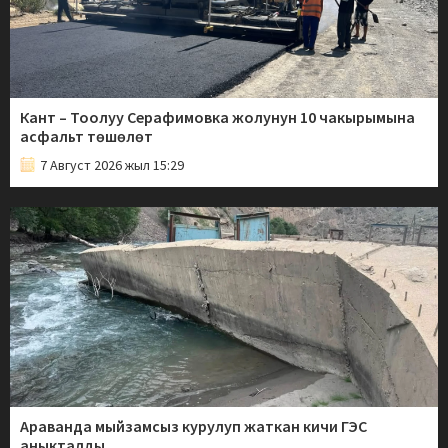
Кант – Тоолуу Серафимовка жолунун 10 чакырымына
асфальт төшөлөт
7 Август 2026 жыл 15:29
Араванда мыйзамсыз курулуп жаткан кичи ГЭС
аныкталды