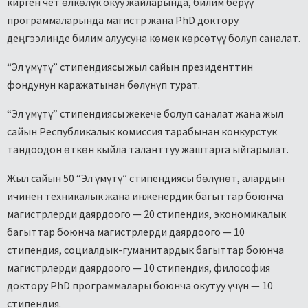
кирген чет өлкөлүк окуу жайларында, билим берүү
программаларында магистр жана PhD доктору
деңгээлинде билим алуусуна көмөк көрсөтүү болуп саналат.
“Эл үмүтү” стипендиясы жыл сайын президенттин
фондунун каражатынан бөлүнүп турат.
“Эл үмүтү” стипендиясы жекече болуп саналат жана жыл
сайын Республикалык комиссия тарабынан конкурстук
тандоодон өткөн кыйла таланттуу жаштарга ыйгарылат.
Жыл сайын 50 “Эл үмүтү” стипендиясы бөлүнөт, алардын
ичинен техникалык жана инженердик багыттар боюнча
магистрлерди даярдоого — 20 стипендия, экономикалык
багыттар боюнча магистрлерди даярдоого — 10
стипендия, социалдык-гуманитардык багыттар боюнча
магистрлерди даярдоого — 10 стипендия, философия
доктору PhD программалары боюнча окутуу үчүн — 10
стипендия.