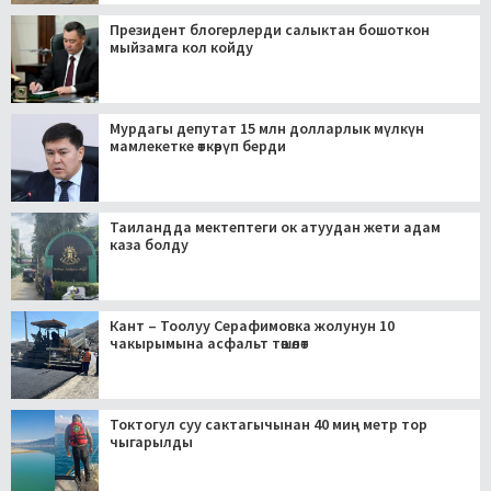
Президент блогерлерди салыктан бошоткон
мыйзамга кол койду
Мурдагы депутат 15 млн долларлык мүлкүн
мамлекетке өткөрүп берди
Таиландда мектептеги ок атуудан жети адам
каза болду
Кант – Тоолуу Серафимовка жолунун 10
чакырымына асфальт төшөлөт
Токтогул суу сактагычынан 40 миң метр тор
чыгарылды