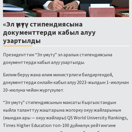
«Эл үмүтү» стипендиясына
документтерди кабыл алуу
узартылды
Президенттин “Эл үмүтү” эл аралык стипендиясына
документтерди кабыл алуу узартылды.
Билим берүү жана илим министрлиги билдиргендей,
документтерди онлайн кабыл алуу 2023-жылдын 1-июлунан
10-июлуна чейин жүргүзүлөт.
“Эл үмүтү” стипендиясынын максаты Кыргызстандын
кыйла таланттуу жаштарына жогорку окуу жайларынын
(мындан ары — окуу жайлары) QS World University Rankings,
Times Higher Education топ-100 дүйнөлүк рейтингине