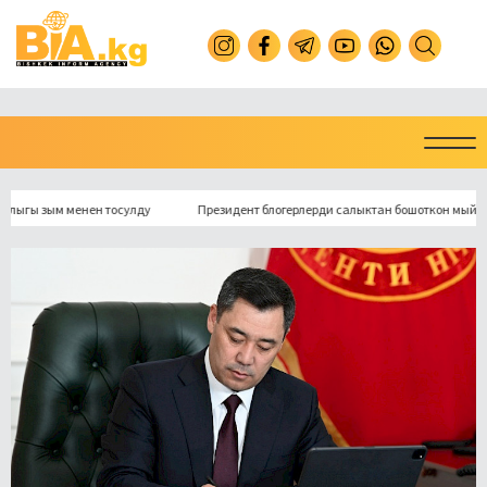
зым менен тосулду
Президент блогерлерди салыктан бошоткон мыйзамга ко