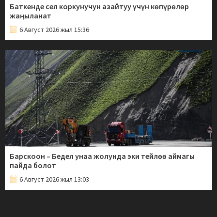
Баткенде сел коркунучун азайтуу үчүн көпүрөлөр
жаңыланат
6 Август 2026 жыл 15:36
Барскоон – Бедел унаа жолунда эки тейлөө аймагы
пайда болот
6 Август 2026 жыл 13:03