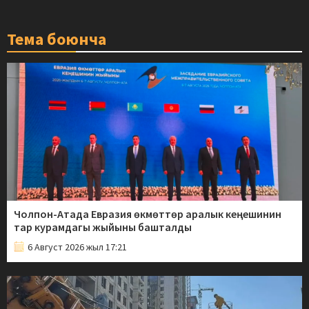
Тема боюнча
Чолпон-Атада Евразия өкмөттөр аралык кеңешинин
тар курамдагы жыйыны башталды
6 Август 2026 жыл 17:21