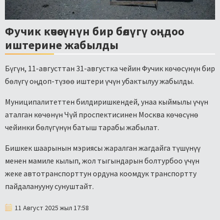
Фучик көчөсүнүн бир бөлүгү оңдоо
иштерине жабылды
Бүгүн, 11-августтан 31-августка чейин Фучик көчөсүнүн бир
бөлүгү оңдоп-түзөө иштери үчүн убактылуу жабылды.
Муниципалитеттен билдиришкендей, унаа кыймылы үчүн
аталган көчөнүн Чүй проспектисинен Москва көчөсүнө
чейинки бөлүгүнүн батыш тарабы жабылат.
Бишкек шаарынын мэриясы жаралган жагдайга түшүнүү
менен мамиле кылып, жол тыгындарын болтурбоо үчүн
жеке автотранспорттун ордуна коомдук транспортту
пайдаланууну сунуштайт.
11 Август 2025 жыл 17:58