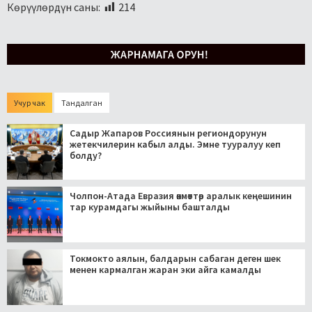
Көрүүлөрдүн саны:
214
Учур чак
Тандалган
Садыр Жапаров Россиянын региондорунун
жетекчилерин кабыл алды. Эмне тууралуу кеп
болду?
Чолпон-Атада Евразия өкмөттөр аралык кеңешинин
тар курамдагы жыйыны башталды
Токмокто аялын, балдарын сабаган деген шек
менен кармалган жаран эки айга камалды