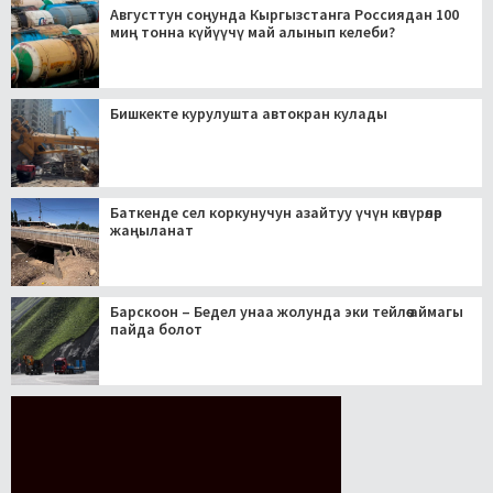
Августтун соңунда Кыргызстанга Россиядан 100
миң тонна күйүүчү май алынып келеби?
Бишкекте курулушта автокран кулады
Баткенде сел коркунучун азайтуу үчүн көпүрөлөр
жаңыланат
Барскоон – Бедел унаа жолунда эки тейлөө аймагы
пайда болот