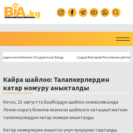
 кесепетинен 20 адам каза болду
Садыр Жапаров Россиянын региондорунун
Кайра шайлоо: Талапкерлердин
катар номуру аныкталды
Кечээ, 21-августта Борбордук шайлоо комиссиясында
Ленин округу боюнча кезексиз шайлоого катышып жаткан
талапкерлердин катар номери аныкталды.
Катар номерлерин аныктоо үчүн чүчүкулак ташталды.