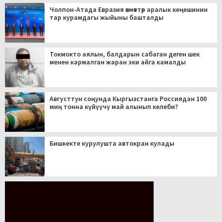
Чолпон-Атада Евразия өкмөттөр аралык кеңешинин
тар курамдагы жыйыны башталды
Токмокто аялын, балдарын сабаган деген шек
менен кармалган жаран эки айга камалды
Августтун соңунда Кыргызстанга Россиядан 100
миң тонна күйүүчү май алынып келеби?
Бишкекте курулушта автокран кулады