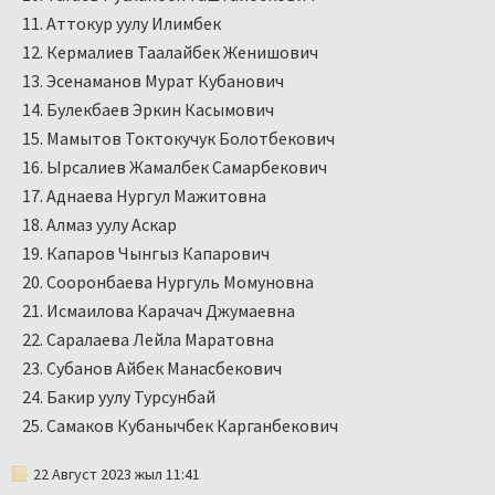
Аттокур уулу Илимбек
Кермалиев Таалайбек Женишович
Эсенаманов Мурат Кубанович
Булекбаев Эркин Касымович
Мамытов Токтокучук Болотбекович
Ырсалиев Жамалбек Самарбекович
Аднаева Нургул Мажитовна
Алмаз уулу Аскар
Капаров Чынгыз Капарович
Сооронбаева Нургуль Момуновна
Исмаилова Карачач Джумаевна
Саралаева Лейла Маратовна
Субанов Айбек Манасбекович
Бакир уулу Турсунбай
Самаков Кубанычбек Карганбекович
22 Август 2023 жыл 11:41