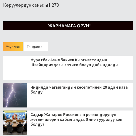
Көрүүлөрдүн саны:
273
Учур чак
Тандалган
Муратбек Азымбакиев Кыргызстандын
Швейцариядагы элчиси болуп дайындалды
Индияда чагылгандын кесепетинен 20 адам каза
болду
Садыр Жапаров Россиянын региондорунун
жетекчилерин кабыл алды. Эмне тууралуу кеп
болду?