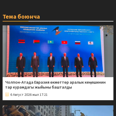
Тема боюнча
Чолпон-Атада Евразия өкмөттөр аралык кеңешинин
тар курамдагы жыйыны башталды
6 Август 2026 жыл 17:21