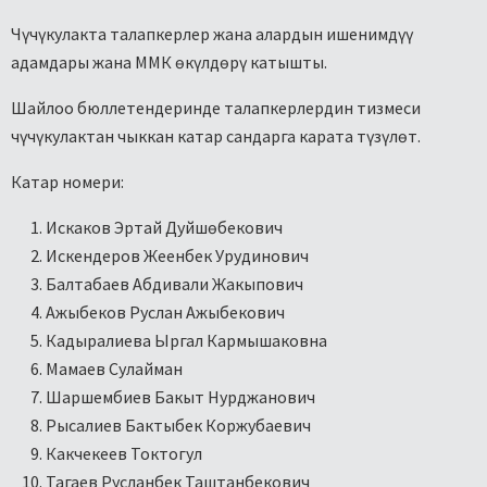
Чүчүкулакта талапкерлер жана алардын ишенимдүү
адамдары жана ММК өкүлдөрү катышты.
Шайлоо бюллетендеринде талапкерлердин тизмеси
чүчүкулактан чыккан катар сандарга карата түзүлөт.
Катар номери:
Искаков Эртай Дуйшөбекович
Искендеров Жеенбек Урудинович
Балтабаев Абдивали Жакыпович
Ажыбеков Руслан Ажыбекович
Кадыралиева Ыргал Кармышаковна
Мамаев Сулайман
Шаршембиев Бакыт Нурджанович
Рысалиев Бактыбек Коржубаевич
Какчекеев Токтогул
Тагаев Русланбек Таштанбекович