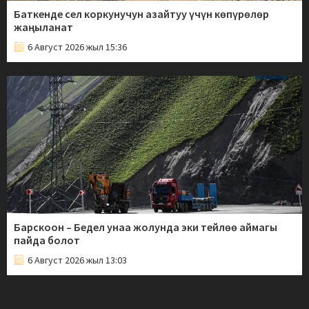
Баткенде сел коркунучун азайтуу үчүн көпүрөлөр
жаңыланат
6 Август 2026 жыл 15:36
Барскоон – Бедел унаа жолунда эки тейлөө аймагы
пайда болот
6 Август 2026 жыл 13:03