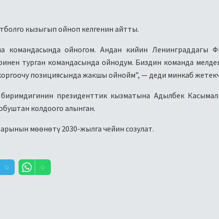
тболго кызыгып ойноп келгенин айтты.
ма командасында ойногом. Андан кийин Ленинграддагы Ф
ринен турган командасында ойнодум. Биздин команда мелд
коргоочу позициясында жакшы ойнойм”, — деди минкаб жетекч
л биримдигинин президенттик кызматына Адылбек Касымал
обуштан колдоого алынган.
арынын мөөнөтү 2030-жылга чейин созулат.