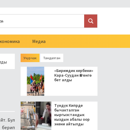
кономика
Медиа
Учур чак
Тандалган
Соттуулугу бар мигранттарга Орусиянын жарандыгын алууга
«Биримдик кербени»
Кара-Суудан Өзгөнгө
бет алды
Түндүк Кипрде
бычакталган
кыргызстандык
кыздын абалы оор
йт. Бул
экени айтылды
п берип