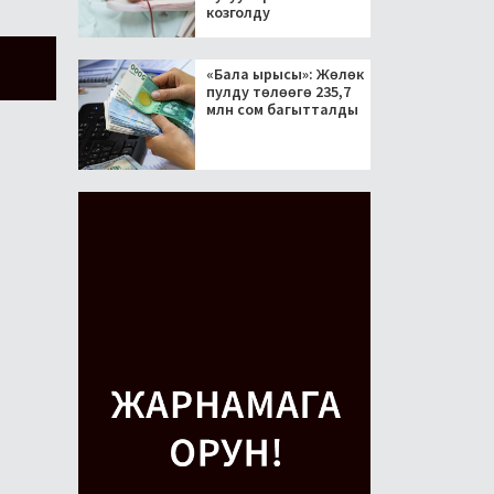
козголду
«Бала ырысы»: Жөлөк
пулду төлөөгө 235,7
млн сом багытталды