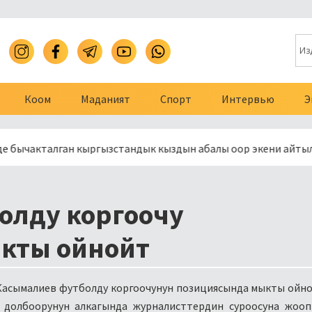
Коом
Маданият
Спорт
Интервью
Э
талган кыргызстандык кыздын абалы оор экени айтылды
олду коргоочу
кты ойнойт
асымалиев футболду коргоочунун позициясында мыкты ойно
» долбоорунун алкагында журналисттердин суроосуна жоо