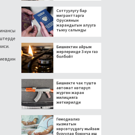
Соттуулугу бар
мигранттарга
Орусиянын
жарандыгын алууга
тыюу салынды
инансы
ештерде
иси.
Бишкектин айрым
жерлеринде 3 күн газ
болбойт
иевдин
Бишкекте чак түштө
автомат көтөрүп
жүргөн жаран
милицияга
жеткирилди
Гемодиализ
кызматын
көрсөтүүдөгү мыйзам
бузуулар боюнча иш