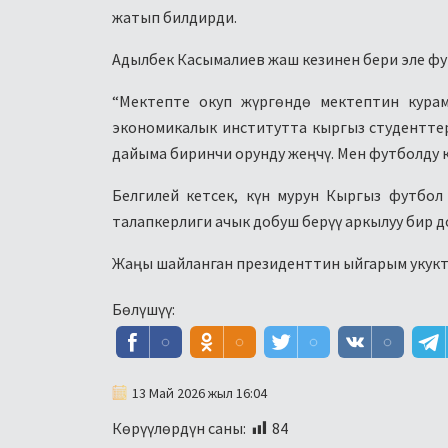
жатып билдирди.
Адылбек Касымалиев жаш кезинен бери эле фу
“Мектепте окуп жүргөндө мектептин кура
экономикалык институтта кыргыз студентте
дайыма биринчи орунду жеңчү. Мен футболду 
Белгилей кетсек, күн мурун Кыргыз футбо
талапкерлиги ачык добуш берүү аркылуу бир д
Жаңы шайланган президенттин ыйгарым укукт
Бөлүшүү:
13 Май 2026 жыл 16:04
Көрүүлөрдүн саны:
84