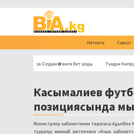
Негизги
Саясат
ени» Кара-Суудан Өзгөнгө бет алды
Түндүк Кипрде бычак
Касымалиев футб
позициясында мы
Министрлер кабинетинин төрагасы Адылбек К
тууралуу минкаб жетекчиси «Ачык кабинет