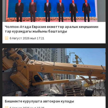
Чолпон-Атада Евразия өкмөттөр аралык кеңешинин
тар курамдагы жыйыны башталды
6 Август 2026 жыл 17:21
Бишкекте курулушта автокран кулады