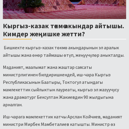
Кыргыз-казак төкмө акындар айтышы.
Кимдер жеңишке жетти?
Бишкекте кыргыз-казак төкмө акындарынын эл аралык
айтышы жана өнөр таймашы өтүп, жеңүүчүлөр аныкталды.
Маданият, маалымат жана жаштар саясаты
министрлигинен билдиришкендей, иш-чара Кыргыз
Республикасынын Баатыры, Токтогул атындагы
мамлекеттик сыйлыктын лауреаты, кыргыз эл жазуучусу
жана драматург Бексултан Жакиевдин 90 жылдыгына
арналган.
Иш-чарага мамлекеттик катчы Арслан Койчиев, маданият
министри Мирбек Мамбеталиев катышты. Министр өз