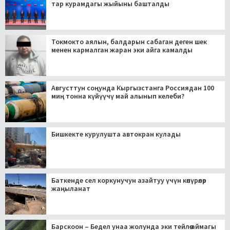
тар курамдагы жыйыны башталды
Токмокто аялын, балдарын сабаган деген шек
менен кармалган жаран эки айга камалды
Августтун соңунда Кыргызстанга Россиядан 100
миң тонна күйүүчү май алынып келеби?
Бишкекте курулушта автокран кулады
Баткенде сел коркунучун азайтуу үчүн көпүрөлөр
жаңыланат
Барскоон – Бедел унаа жолунда эки тейлөө аймагы