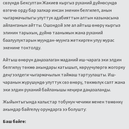
сөзүндө Бексултан Жакиев кыргыз руханий дүйнөсүндө
өзгөчө орду бар залкар инсан экенин белгилеп, анын
чыгармачылыгы улуттук адабияттын алтын казынасына
айланганын айтты. Ошондой эле ал айтыш өнөрү кыргыз
элинин тарыхын, дүйнө таанымын жана руханий
баалуулуктарын муундан-муунга жеткирген улуу мурас
экенине токтолду.
Айтыш өнөрүн даңазалаган маданий иш-чарага эки элдин
белгилүү төкмө акындары катышып, көрүүчүлөргө жогорку
деңгээлдеги чыгармачылык таймаш тартуулашты. Иш-
чаранын жүрүшүндө улуттук сөз өнөрү, төкмөлүк салт жана
эки элдин руханий байланышы кеңири даңазаланды.
Жыйынтыгында калыстар тобунун чечими менен төмөнкү
акындар байгелүү орундарга ээ болушту:
Баш байге: