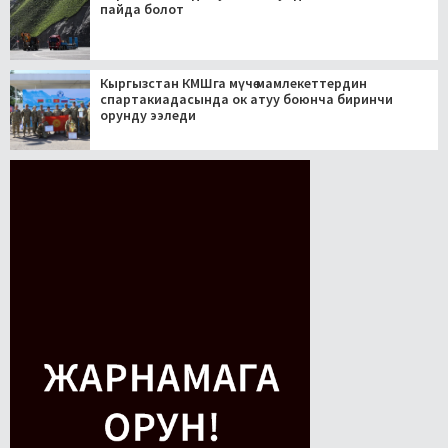
пайда болот
Кыргызстан КМШга мүчө мамлекеттердин
спартакиадасында ок атуу боюнча биринчи
орунду ээледи