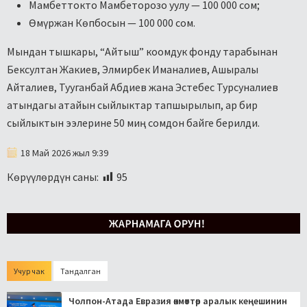
Мамбеттокто Мамбеторозо уулу — 100 000 сом;
Өмүржан Көпбосын — 100 000 сом.
Мындан тышкары, “Айтыш” коомдук фонду тарабынан
Бексултан Жакиев, Элмирбек Иманалиев, Ашыралы
Айталиев, Тууганбай Абдиев жана Эстебес Турсуналиев
атындагы атайын сыйлыктар тапшырылып, ар бир
сыйлыктын ээлерине 50 миң сомдон байге берилди.
18 Май 2026 жыл 9:39
Көрүүлөрдүн саны:
95
Учур чак
Тандалган
Чолпон-Атада Евразия өкмөттөр аралык кеңешинин