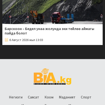
Барскоон – Бедел унаа жолунда эки тейлөө аймагы
пайда болот
6 Август 2026 жыл 13:03
Негизги
Саясат
Коом
Маданият
Спорт