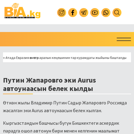
ада Евразия өкмөттөр аралык кеңешинин тар курамдагы жыйыны башталды
То
Путин Жапаровго эки Aurus
автоунаасын белек кылды
Өткөн жылы Владимир Путин Садыр Жапаровго Россияда
жасалган эки Aurus автоунаасын белек кылган.
Кыргызстандын башчысы бүгүн Бишкектеги аскердик
парадга ошол автонун бири менен келгенин маалымат