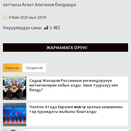
катчысы Аскат Алагөзов билдирди.
8 Май 2025 жыл 20:59
Көрүүлөрдүн саны:
1 482
Учур чак
Тандалган
Садыр Жапаров Россиянын региондорунун
жетекчилерин кабыл алды. Эмне тууралуу кеп
болду?
Чолпон-Атада Евразия өкмөттөр аралык кеңешинин
тар курамдагы жыйыны башталды