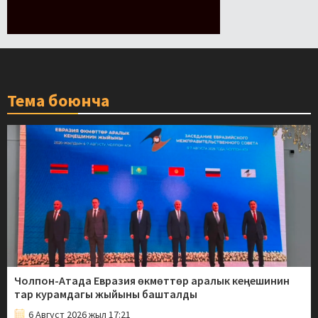
Тема боюнча
Чолпон-Атада Евразия өкмөттөр аралык кеңешинин
тар курамдагы жыйыны башталды
6 Август 2026 жыл 17:21