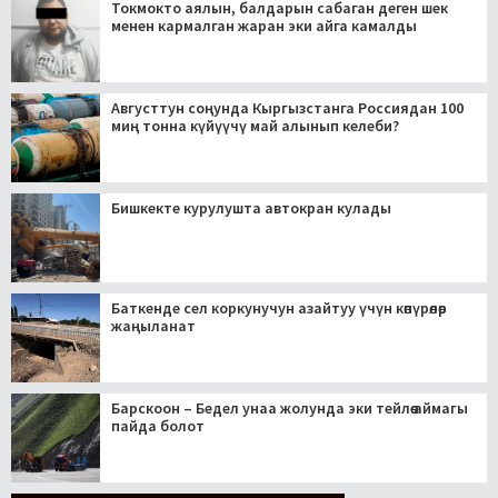
Токмокто аялын, балдарын сабаган деген шек
менен кармалган жаран эки айга камалды
Августтун соңунда Кыргызстанга Россиядан 100
миң тонна күйүүчү май алынып келеби?
Бишкекте курулушта автокран кулады
Баткенде сел коркунучун азайтуу үчүн көпүрөлөр
жаңыланат
Барскоон – Бедел унаа жолунда эки тейлөө аймагы
пайда болот