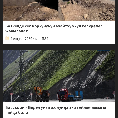
Баткенде сел коркунучун азайтуу үчүн көпүрөлөр
жаңыланат
6 Август 2026 жыл 15:36
Барскоон – Бедел унаа жолунда эки тейлөө аймагы
пайда болот