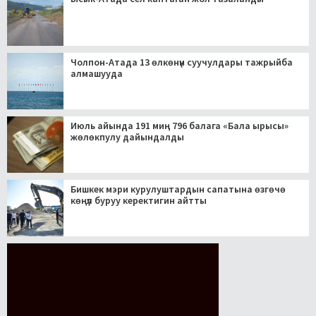
Чолпон-Атада 13 өлкөнүн суучулдары тажрыйба
алмашууда
Июль айында 191 миң 796 балага «Бала ырысы»
жөлөкпулу дайындалды
Бишкек мэри курулуштардын сапатына өзгөчө
көңүл буруу керектигин айтты