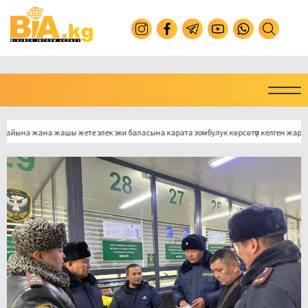
а жана жашы жете элек эки баласына карата зомбулук көрсөтүп келген жаранга 