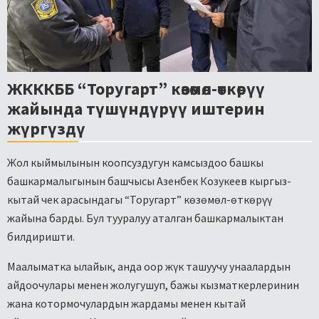
ЖКККББ “Торугарт” көзөмөл-өткөрүү
жайында түшүндүрүү иштерин
жүргүздү
Жол кыймылынын коопсуздугун камсыздоо башкы
башкармалыгынын башчысы Азенбек Козукеев кыргыз-
кытай чек арасындагы “Торугарт” көзөмөл-өткөрүү
жайына барды. Бул тууралуу аталган башкармалыктан
билдиришти.
Маалыматка ылайык, анда оор жүк ташуучу унаалардын
айдоочулары менен жолугушуп, бажы кызматкерлеринин
жана котормочулардын жардамы менен кытай