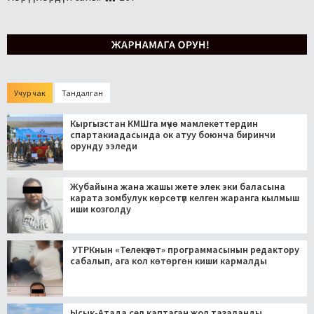
Учур чак
Тандалган
Кыргызстан КМШга мүчө мамлекеттердин
спартакиадасында ок атуу боюнча биринчи
орунду ээледи
Жубайына жана жашы жете элек эки баласына
карата зомбулук көрсөтүп келген жаранга кылмыш
иши козголду
УТРКнын «Телекүзөт» программасынын редактору
сабалып, ага кол көтөргөн киши кармалды
Ысык-Атада сел каптаган жол тазаланды