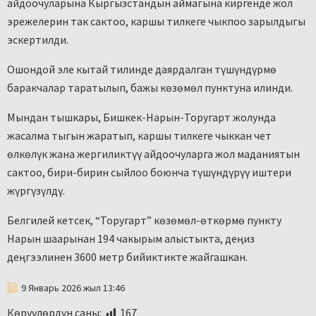
айдоочуларына Кыргызстандын аймагына киргенде жол
эрежелерин так сактоо, каршы тилкеге чыкпоо зарылдыгы
эскертилди.
Ошондой эле кытай тилинде даярдалган түшүндүрмө
баракчалар таратылып, бажы көзөмөл пунктуна илинди.
Мындан тышкары, Бишкек-Нарын-Торугарт жолунда
жасалма тыгын жаратып, каршы тилкеге чыккан чет
өлкөлүк жана жергиликтүү айдоочуларга жол маданиятын
сактоо, бири-бирин сыйлоо боюнча түшүндүрүү иштери
жүргүзүлдү.
Белгилей кетсек, “Торугарт” көзөмөл-өткөрмө пункту
Нарын шаарынан 194 чакырым алыстыкта, деңиз
деңгээлинен 3600 метр бийиктикте жайгашкан.
9 Январь 2026 жыл 13:46
Көрүүлөрдүн саны:
167