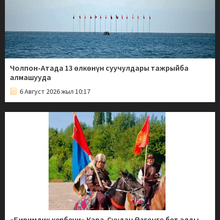
Чолпон-Атада 13 өлкөнүн суучулдары тажрыйба
алмашууда
6 Август 2026 жыл 10:17
«Биримдик кербени» Кара-Суудан Өзгөнгө бет алды