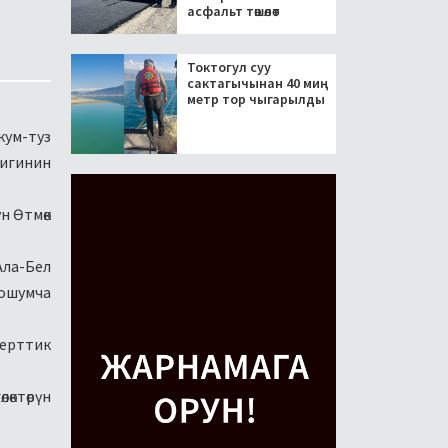
асфальт төшөлөт
Токтогул суу
сактагычынан 40 миң
метр тор чыгарылды
кум-туз
лигинин
н Өтмөк
Ала-Бел
Кошумча
инерттик
өктөрүн