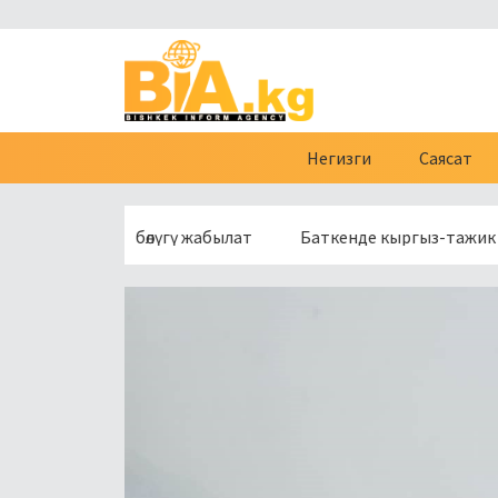
Негизги
Саясат
өсүнүн бир бөлүгү жабылат
Баткенде кыргыз-тажик чек ара