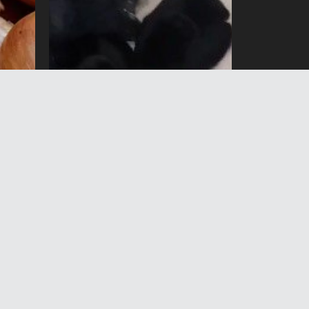
лгон
Ош аэропортунда норка
терилерин мыйзамсыз ташуу
и
фактысы аныкталды
7 Август 2026 жыл 12:03