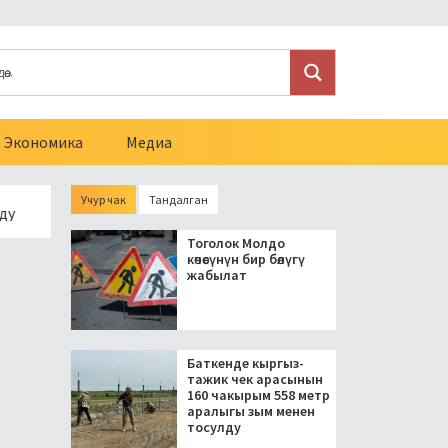
Экономика
Медиа
Учур чак
Тандалган
Президент блогерлерди салыктан бошоткон мыйзамга кол к
Тоголок Молдо
көчөсүнүн бир бөлүгү
жабылат
Баткенде кыргыз-
тажик чек арасынын
160 чакырым 558 метр
аралыгы зым менен
тосулду