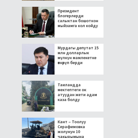
Президент
блогерлерди
салыктан бошоткон
мыйзамга кол койду
Мурдагы депутат 15
млн долларлык
мүлкүн мамлекетке
өткөрүп берди
Таиландда
мектептеги ок
атуудан жети адам
каза болду
Кант – Тоолуу
Серафимовка
жолунун 10
чакырымына