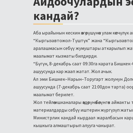
Айдоочулардын э
кандай?
Аба ырайынын кескин өзгөрүшүнөн улам көпчүлүк
“Кыргызавтожол-Түштүк” жана “Кыргызавтож
аралашмасын себүү жумуштары аткарылып жат
маалымат кызматы билдирди.
“Бүгүн, 8-декабрь саат 09:30га карата Бишкек
ашуусунда кар жаап жатат. Жол ачык.
Ал эми Бишкек–Нарын–Торугарт жолунун Доло
ашуусунда (7-декабрь саат 21:00дон тарта) оор
маалымат берилет.
Жол тейлөө ишканалары өздөрүнө бөлүнгөн аймакт
материалдарды себүү иштерин жүргүзүп жаты
Министрлик кандай кырдаал жаралбасын каршы 
кышкыга алмаштырып алууга чакырат.