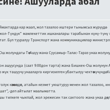
сине! Ашууларда абал
 аймактарда кар жаап, жол тазалоо иштери тынымсыз жүрүүдө.
ол-Түндүк” мамлекеттик ишканалары тарабынан күнү-түнү 
ат. Бул тууралуу Транспорт жана коммуникациялар министр
-Ош жолундагы Төө-Ашуу жана Суусамыр-Талас-Тараз унаа жолуну
н ашуусунда (саат 9:00дон тарта) жана Бишкек-Ош жолунун 
 жүк ташуучу унааларга киргизилген убактылуу чектөө күчүндө. 
ы толук көзөмөлдөп, атайын кезмет уюштуруу менен жол тазалоо, 
шат”,-деп айтылат маалыматта.
тилкеге чыкпай, жол эрежесин так сактоого жана унаа дөңгөл