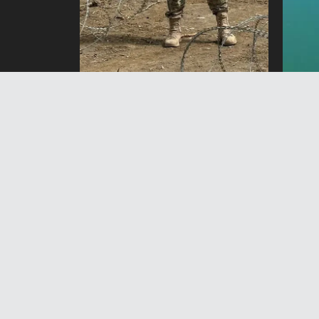
Баткенде кыргыз-тажик чек
Токт
арасынын 160 чакырым 558
40 м
метр аралыгы зым менен
7 А
тосулду
7 Август 2026 жыл 17:17
Н