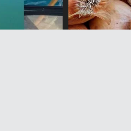
огул суу сактагычынан
Өзбекстандан импортто
иң метр тор чыгарылды
24 тонна пияз өлкөгө
киргизилген жок. Себеб
вгуст 2026 жыл 15:28
7 Август 2026 жыл 13:56
егизги
Саясат
Коом
Маданият
Спорт