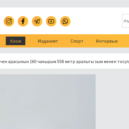
Коом
Маданият
Спорт
Интервью
сынын 160 чакырым 558 метр аралыгы зым менен тосулду