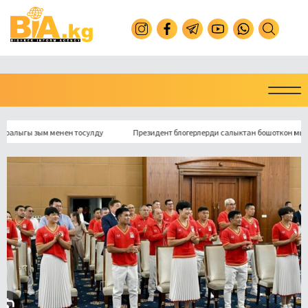
гы зым менен тосулду
Президент блогерлерди салыктан бошоткон мыйзамга 