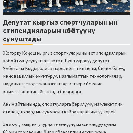
Депутат кыргыз спортчуларынын
стипендияларын көбөйтүүнү
сунуштады
Жогорку Кеңеш кыргыз спортчуларынын стипендияларын
көбөйтүүнү сунуштап жатат. Бул тууралуу депутат
Умбеталы Кыдыралиев парламенттин илим, билим берүү,
инновациялык өнүктүрүү, маалыматтык технологиялар,
маданият, спорт жана жаштар иштери боюнча
комитетинин жыйынында билдирди.
Анын айтымында, спортчуларга берилүүчү мамлекеттик
стипендиялардын суммасын кайра карап чыгуу керек.
Эл өкүлү азыркы учурда төлөнүүчү максималдуу сумма
60 миң сом экенин, бирок баалардын өсүшү жана