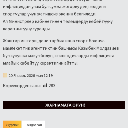
инфляциядан улам бул сумма жогорку деңгээлдеги
спортчулар үчүн жетишсиз экенин белгиледи.
Ал Министрлер кабинетинен төлөмдөрдү көбөйтүүнү
карап чыгууну суранды.
Жаштар иштери, дене тарбия жана спорт боюнча
мамлекеттик агенттиктин башчысы Казыбек Молдазиев
бул сунушка макул болуп, стипендияларды инфляцияга
ылайык көбөйтүү керектигин айтты.
20 Январь 2026 жыл 12:19
Көрүүлөрдүн саны:
283
Учур чак
Тандалган