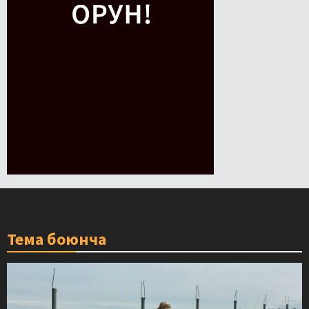
Тема боюнча