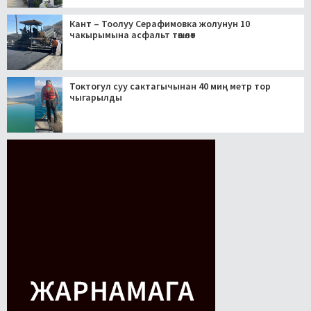
Кант – Тоолуу Серафимовка жолунун 10
чакырымына асфальт төшөлөт
Токтогул суу сактагычынан 40 миң метр тор
чыгарылды