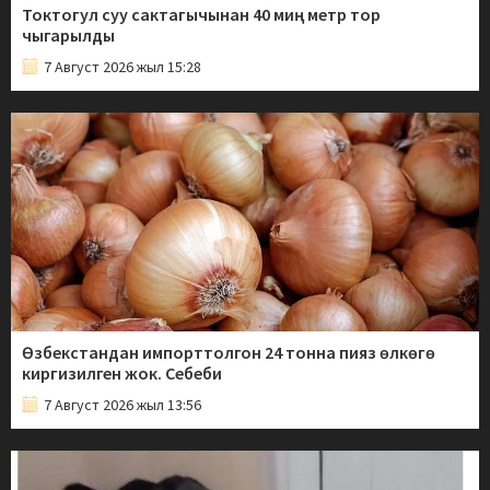
Токтогул суу сактагычынан 40 миң метр тор
чыгарылды
7 Август 2026 жыл 15:28
Өзбекстандан импорттолгон 24 тонна пияз өлкөгө
киргизилген жок. Себеби
7 Август 2026 жыл 13:56