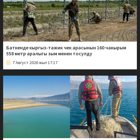
Баткенде кыргыз-тажик чек арасынын 160 чакырым
558 метр аралыгы зым менен тосулду
7 Август 2026 жыл 17:17