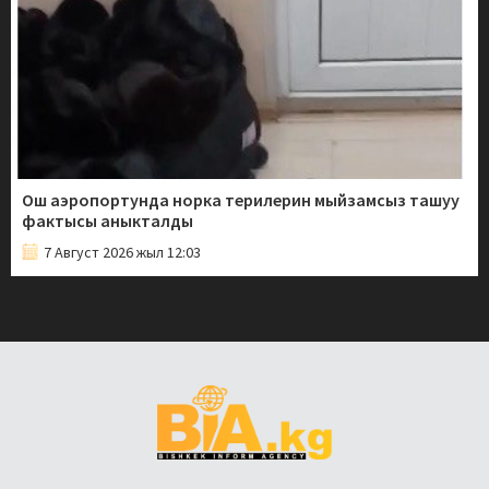
Ош аэропортунда норка терилерин мыйзамсыз ташуу
фактысы аныкталды
7 Август 2026 жыл 12:03