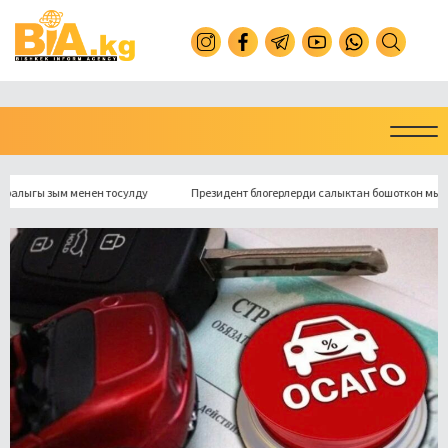
ы зым менен тосулду
Президент блогерлерди салыктан бошоткон мыйзамга 