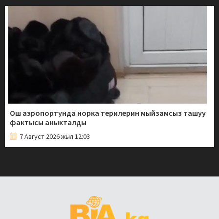
Ош аэропортунда норка терилерин мыйзамсыз ташуу
фактысы аныкталды
7 Август 2026 жыл 12:03