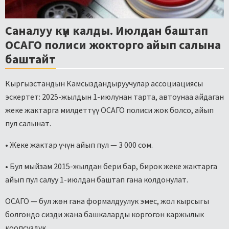
Саналуу күн калды. Июлдан баштап
ОСАГО полиси жокторго айып салына
баштайт
Кыргызстандын Камсыздандыруучулар ассоциациясы
эскертет: 2025-жылдын 1-июлунан тарта, автоунаа айдаган
жеке жактарга милдеттүү ОСАГО полиси жок болсо, айып
пул салынат.
• Жеке жактар үчүн айып пул — 3 000 сом.
• Бул мыйзам 2015-жылдан бери бар, бирок жеке жактарга
айып пул салуу 1-июлдан баштап гана колдонулат.
ОСАГО — бул жөн гана формалдуулук эмес, жол кырсыгы
болгондо сизди жана башкаларды коргогон каржылык
коопсуздук.