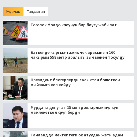
Учур чак
Тандалган
Тоголок Молдо көчөсүнүн бир бөлүгү жабылат
Баткенде кыргыз-тажик чек арасынын 160
чакырым 558 метр аралыгы зым менен тосулду
Президент блогерлерди салыктан бошоткон
мыйзамга кол койду
Мурдагы депутат 15 млн долларлык мүлкүн
мамлекетке өткөрүп берди
Таиландда мектептеги ок атуудан жети адам