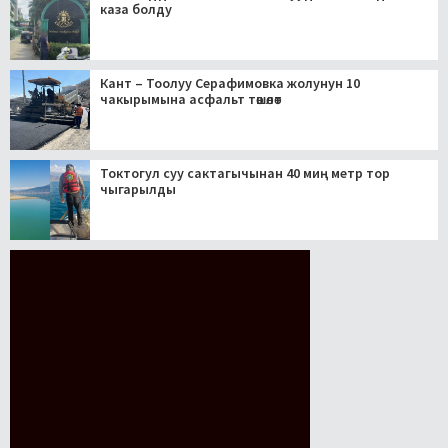
каза болду
Кант – Тоолуу Серафимовка жолунун 10
чакырымына асфальт төшөлөт
Токтогул суу сактагычынан 40 миң метр тор
чыгарылды