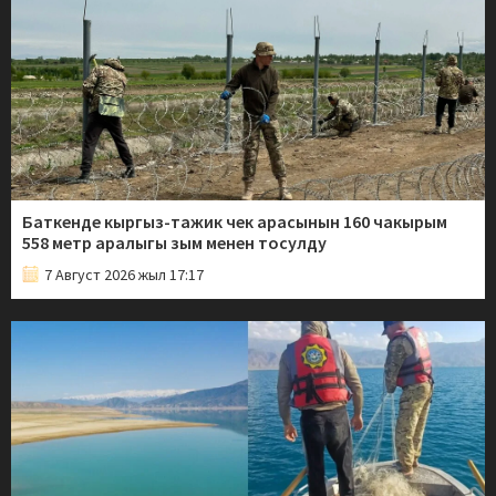
Баткенде кыргыз-тажик чек арасынын 160 чакырым
558 метр аралыгы зым менен тосулду
7 Август 2026 жыл 17:17