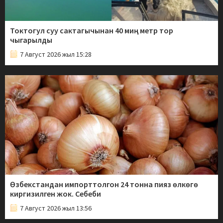
Токтогул суу сактагычынан 40 миң метр тор
чыгарылды
7 Август 2026 жыл 15:28
Өзбекстандан импорттолгон 24 тонна пияз өлкөгө
киргизилген жок. Себеби
7 Август 2026 жыл 13:56