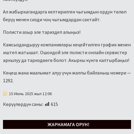
Ал жабыркагандарга келтирилген чыгымдын ордун төлөп
берүү менен сизди чоң чыгымдардан сактайт.
Полисти азыр эле тариздеп алыңыз!
Камсыздандыруу компаниялары кеңейтилген график менен
иштеп жатышат. Ошондой эле полисти онлайн сервистер
аркылуу да тариздөөгө болот. Акыркы күнгө калтырбаңыз!
Кеңеш жана маалымат алуу үчүн жалпы байланыш номери —
1292.
15 Июнь 2025 жыл 12:06
Көрүүлөрдүн саны:
615