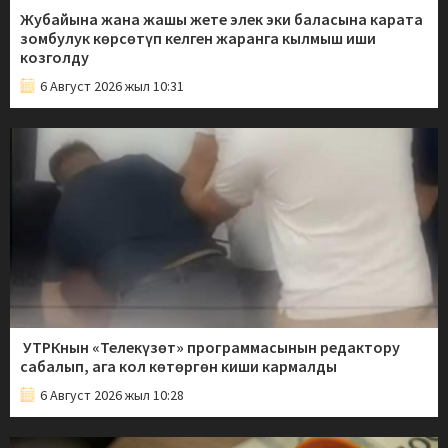
Жубайына жана жашы жете элек эки баласына карата
зомбулук көрсөтүп келген жаранга кылмыш иши
козголду
6 Август 2026 жыл 10:31
УТРКнын «Телекүзөт» программасынын редактору
сабалып, ага кол көтөргөн киши кармалды
6 Август 2026 жыл 10:28