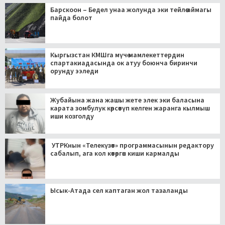
Барскоон – Бедел унаа жолунда эки тейлөө аймагы
пайда болот
Кыргызстан КМШга мүчө мамлекеттердин
спартакиадасында ок атуу боюнча биринчи
орунду ээледи
Жубайына жана жашы жете элек эки баласына
карата зомбулук көрсөтүп келген жаранга кылмыш
иши козголду
УТРКнын «Телекүзөт» программасынын редактору
сабалып, ага кол көтөргөн киши кармалды
Ысык-Атада сел каптаган жол тазаланды