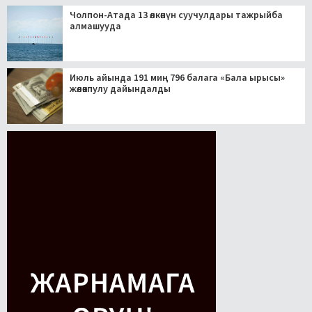
Чолпон-Атада 13 өлкөнүн суучулдары тажрыйба
алмашууда
Июль айында 191 миң 796 балага «Бала ырысы»
жөлөкпулу дайындалды