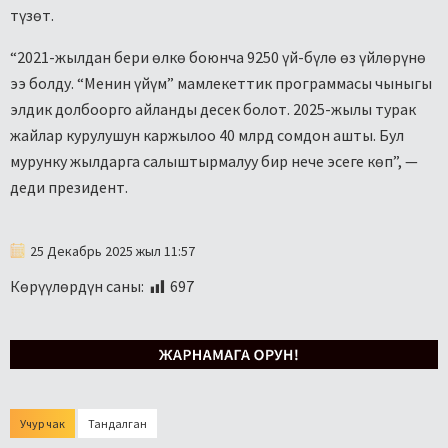
түзөт.
“2021-жылдан бери өлкө боюнча 9250 үй-бүлө өз үйлөрүнө
ээ болду. “Менин үйүм” мамлекеттик программасы чыныгы
элдик долбоорго айланды десек болот. 2025-жылы турак
жайлар курулушун каржылоо 40 млрд сомдон ашты. Бул
мурунку жылдарга салыштырмалуу бир нече эсеге көп”, —
деди президент.
25 Декабрь 2025 жыл 11:57
Көрүүлөрдүн саны:
697
Учур чак
Тандалган