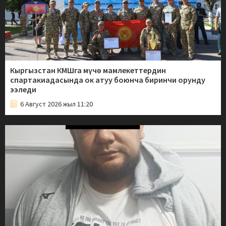
Кыргызстан КМШга мүчө мамлекеттердин
спартакиадасында ок атуу боюнча биринчи орунду
ээледи
6 Август 2026 жыл 11:20