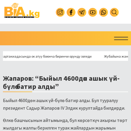
акиадасында ок атуу боюнча биринчи орунду ээледи
Жубайына жана жашы ж
Жапаров: “Быйыл 4600дөн ашык үй-
бүлө батир алды”
Быйыл 4600дөн ашык үй-бүлө батир алды. Бул тууралуу
президент Садыр Жапаров IV Элдик курултайда билдирди.
Өлкө башчысынын айтымында, бул көрсөткүч акыркы төрт
жылдагы жалпы берилген турак жайлардын жарымын