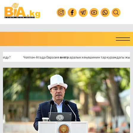
Чолпон-Атада Евразия өкмөттөр аралык кеңешинин тар курамдагы жыйыны ба