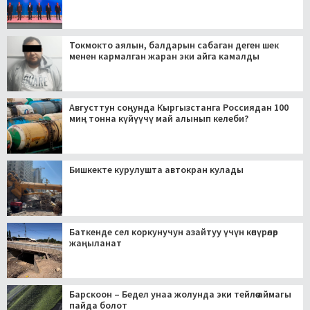
Токмокто аялын, балдарын сабаган деген шек
менен кармалган жаран эки айга камалды
Августтун соңунда Кыргызстанга Россиядан 100
миң тонна күйүүчү май алынып келеби?
Бишкекте курулушта автокран кулады
Баткенде сел коркунучун азайтуу үчүн көпүрөлөр
жаңыланат
Барскоон – Бедел унаа жолунда эки тейлөө аймагы
пайда болот