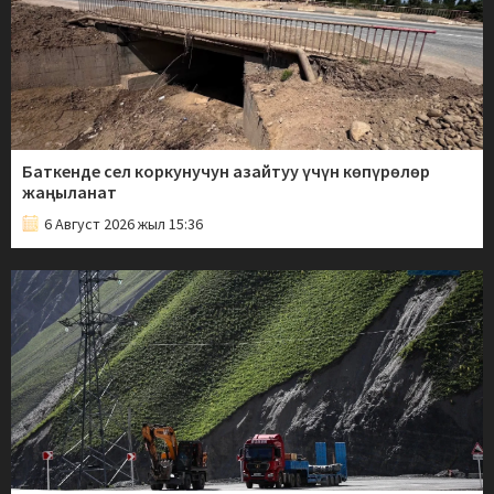
Баткенде сел коркунучун азайтуу үчүн көпүрөлөр
жаңыланат
6 Август 2026 жыл 15:36