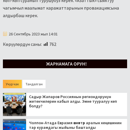
көп-көп суранып турушубуз керек. «Азаттык» сыяктуу
чагымчыл маалымат каражаттарынын провакациясына
алдырбаш керек.
26 Сентябрь 2023 жыл 14:01
Көрүүлөрдүн саны:
762
Учур чак
Тандалган
Садыр Жапаров Россиянын региондорунун
жетекчилерин кабыл алды. Эмне тууралуу кеп
болду?
Чолпон-Атада Евразия өкмөттөр аралык кеңешинин
тар курамдагы жыйыны башталды