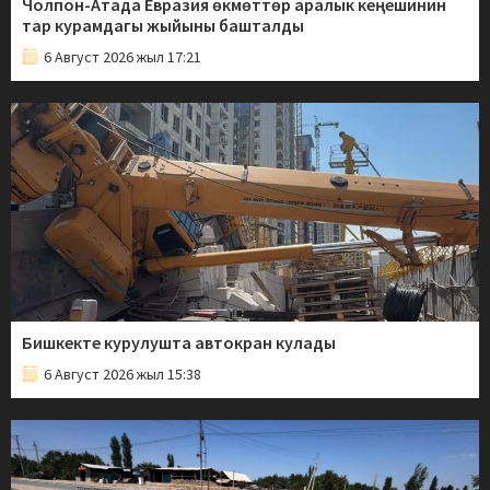
Чолпон-Атада Евразия өкмөттөр аралык кеңешинин
тар курамдагы жыйыны башталды
6 Август 2026 жыл 17:21
Бишкекте курулушта автокран кулады
6 Август 2026 жыл 15:38