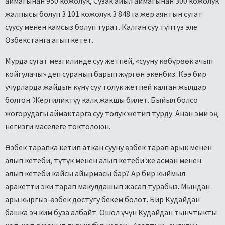
аймагынан 950 кожолук, Сузак айыл аймагынан 300 кожолук
жалпысы болуп 3 101 кожолук 3 848 га жер аянтын сугат
суусу менен камсыз болуп турат. Калган суу түптүз эле
Өзбекстанга агып кетет.
Мурда сугат мезгилинде суу жетпей, «сууну көбүрөөк ачып
койгулачы» деп суранып барып жүргөн экенбиз. Кээ бир
учурларда жайдын күнү суу толук жетпей калган жылдар
болгон. Жергиликтүү калк жакшы билет. Быйыл болсо
жогорудагы аймактарга суу толук жетип турду. Анан эми эң
негизги маселеге токтолоюн.
Өзбек тарапка кетип аткан сууну өзбек тарап арык менен
алып кетеби, түтүк менен алып кетеби же асман менен
алып кетеби кайсы айырмасы бар? Ар бир кыймыл
аракетти эки тарап макулдашып жасап турабыз. Мындан
ары кыргыз-өзбек достугу бекем болот. Бир Кудайдан
башка эч ким буза албайт. Ошол үчүн Кудайдан тынчтыкты