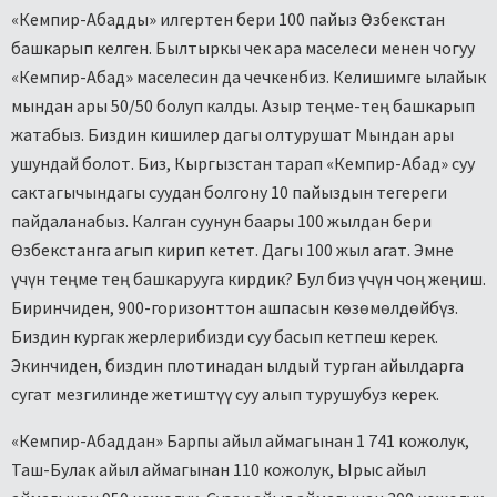
«Кемпир-Абадды» илгертен бери 100 пайыз Өзбекстан
башкарып келген. Былтыркы чек ара маселеси менен чогуу
«Кемпир-Абад» маселесин да чечкенбиз. Келишимге ылайык
мындан ары 50/50 болуп калды. Азыр теңме-тең башкарып
жатабыз. Биздин кишилер дагы олтурушат Мындан ары
ушундай болот. Биз, Кыргызстан тарап «Кемпир-Абад» суу
сактагычындагы суудан болгону 10 пайыздын тегереги
пайдаланабыз. Калган суунун баары 100 жылдан бери
Өзбекстанга агып кирип кетет. Дагы 100 жыл агат. Эмне
үчүн теңме тең башкарууга кирдик? Бул биз үчүн чоң жеңиш.
Биринчиден, 900-горизонттон ашпасын көзөмөлдөйбүз.
Биздин кургак жерлерибизди суу басып кетпеш керек.
Экинчиден, биздин плотинадан ылдый турган айылдарга
сугат мезгилинде жетиштүү суу алып турушубуз керек.
«Кемпир-Абаддан» Барпы айыл аймагынан 1 741 кожолук,
Таш-Булак айыл аймагынан 110 кожолук, Ырыс айыл