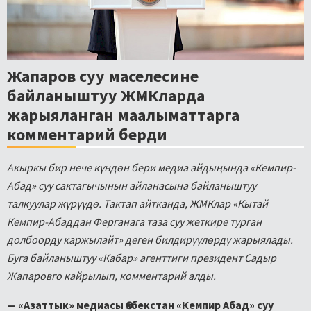
Жапаров суу маселесине
байланыштуу ЖМКларда
жарыяланган маалыматтарга
комментарий берди
Акыркы бир нече күндөн бери медиа айдыңында «Кемпир-
Абад» суу сактагычынын айланасына байланыштуу
талкуулар жүрүүдө. Тактап айтканда, ЖМКлар «Кытай
Кемпир-Абаддан Ферганага таза суу жеткире турган
долбоорду каржылайт» деген билдирүүлөрдү жарыялады.
Буга байланыштуу «Кабар» агенттиги президент Садыр
Жапаровго кайрылып, комментарий алды.
— «Азаттык» медиасы Өзбекстан «Кемпир Абад» суу