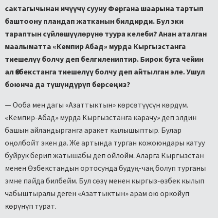
сактагычынан ичүүчү сууну Фергана шаарына тартып
баштоону пландап жатканын билдирди. Бул эки
тараптын сүйлөшүүлөрүнө туура келеби? Анан аталган
маалыматта «Кемпир Абад» мурда Кыргызстанга
тиешелүү болчу деп белгилениптир. Бирок буга чейин
ал Өзбекстанга тиешелүү болчу деп айтылган эле. Ушул
боюнча да түшүндүрүп берсеңиз?
— Ооба мен дагы «Азаттыктын» көрсөтүүсүн көрдүм.
«Кемпир-Абад» мурда Кыргызстанга карачу» деп элдин
башын айландырганга аракет кылышыптыр. Булар
оңолбойт экен да. Же артында турган кожоюндары катуу
буйрук берип жатышабы деп ойлойм. Аларга Кыргызстан
менен Өзбекстандын ортосунда будуң-чаң болуп турганы
эмне пайда билбейм. Бул сөзү менен кыргыз-өзбек кылып
чабыштыралы деген «Азаттыктын» арам ою оркойуп
көрүнүп турат.