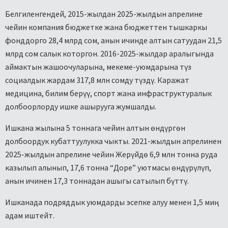
Белгиленгендей, 2015-жылдан 2025-жылдын апрелине
чейин компания бюджетке жана бюджеттен тышкаркы
фонддорго 28,4 млрд сом, анын ичинде алтын сатуудан 21,5
млрд сом салык которгон. 2016-2025-жылдар аралыгында
аймактын жашоочуларына, мекеме-уюмдарына түз
социалдык жардам 317,8 млн сомду түздү. Каражат
медицина, билим берүү, спорт жана инфраструктуралык
долбоорлорду ишке ашырууга жумшалды.
Ишкана жылына 5 тоннага чейин алтын өндүргөн
долбоордук кубаттуулукка чыкты. 2021-жылдын апрелинен
2025-жылдын апрелине чейин Жерүйдө 6,9 млн тонна руда
казылып алынып, 17,6 тонна “Доре” уютмасы өндүрүлүп,
анын ичинен 17,3 тоннадан ашыгы сатылып бүттү.
Ишканада подряддык уюмдарды эсепке алуу менен 1,5 миң
адам иштейт.