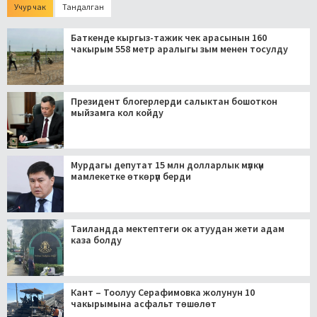
Учур чак
Тандалган
Баткенде кыргыз-тажик чек арасынын 160
чакырым 558 метр аралыгы зым менен тосулду
Президент блогерлерди салыктан бошоткон
мыйзамга кол койду
Мурдагы депутат 15 млн долларлык мүлкүн
мамлекетке өткөрүп берди
Таиландда мектептеги ок атуудан жети адам
каза болду
Кант – Тоолуу Серафимовка жолунун 10
чакырымына асфальт төшөлөт