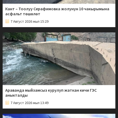
Кант – Тоолуу Серафимовка жолунун 10 чакырымына
асфальт төшөлөт
7 Август 2026 жыл 15:29
Араванда мыйзамсыз курулуп жаткан кичи ГЭС
аныкталды
7 Август 2026 жыл 13:49