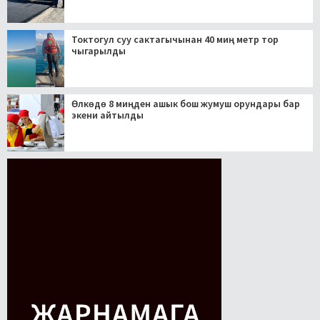
Токтогул суу сактагычынан 40 миң метр тор
чыгарылды
Өлкөдө 8 миңден ашык бош жумуш орундары бар
экени айтылды