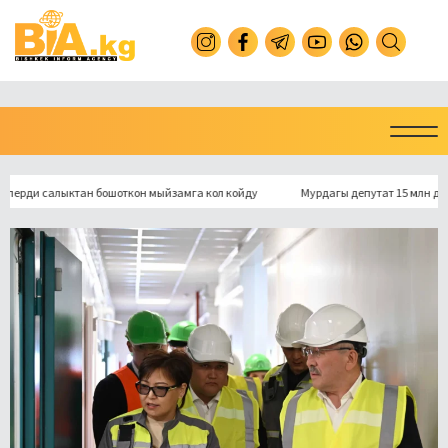
 салыктан бошоткон мыйзамга кол койду
Мурдагы депутат 15 млн долларлык 