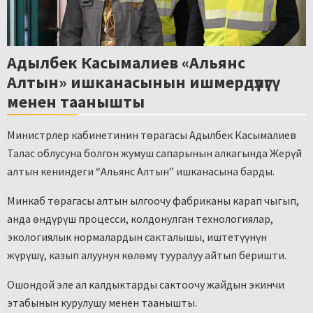
Адылбек Касымалиев «Альянс
Алтын» ишканасынын ишмердүүлүгү
менен таанышты
Министрлер кабинетинин төрагасы Адылбек Касымалиев
Талас облусуна болгон жумуш сапарынын алкагында Жерүй
алтын кениндеги “Альянс Алтын” ишканасына барды.
Минкаб төрагасы алтын ылгоочу фабриканы карап чыгып,
анда өндүрүш процесси, колдонулган технологиялар,
экологиялык нормалардын сакталышы, иштетүүнүн
жүрүшү, казып алуунун көлөмү тууралуу айтып беришти.
Ошондой эле ал калдыктарды сактоочу жайдын экинчи
этабынын курулушу менен таанышты.