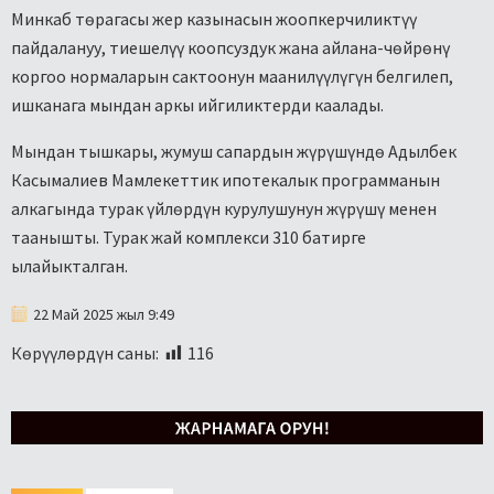
Минкаб төрагасы жер казынасын жоопкерчиликтүү
пайдалануу, тиешелүү коопсуздук жана айлана-чөйрөнү
коргоо нормаларын сактоонун маанилүүлүгүн белгилеп,
ишканага мындан аркы ийгиликтерди каалады.
Мындан тышкары, жумуш сапардын жүрүшүндө Адылбек
Касымалиев Мамлекеттик ипотекалык программанын
алкагында турак үйлөрдүн курулушунун жүрүшү менен
таанышты. Турак жай комплекси 310 батирге
ылайыкталган.
22 Май 2025 жыл 9:49
Көрүүлөрдүн саны:
116