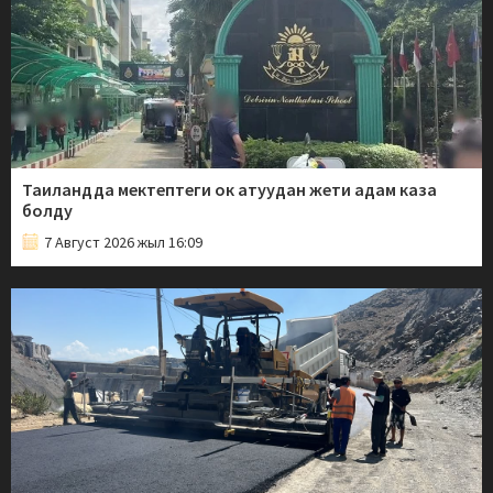
Таиландда мектептеги ок атуудан жети адам каза
болду
7 Август 2026 жыл 16:09