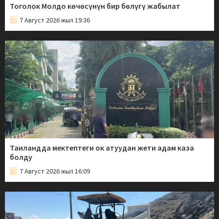
Тоголок Молдо көчөсүнүн бир бөлүгү жабылат
7 Август 2026 жыл 19:36
Таиландда мектептеги ок атуудан жети адам каза
болду
7 Август 2026 жыл 16:09