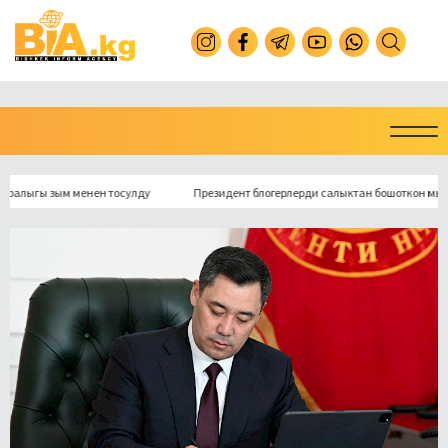
ыгы зым менен тосулду
Президент блогерлерди салыктан бошоткон мыйзамг