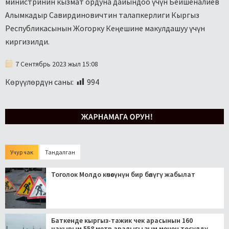
министринин кызмат ордуна дайындоо үчүн Бейшеналиев
Алымкадыр
Савирдиновичтин талапкерлиги Кыргыз
Республикасынын Жогорку Кеңешине макулдашуу үчүн
киргизилди.
7 Сентябрь 2023 жыл 15:08
Көрүүлөрдүн саны:
994
Учур чак
Тандалган
Тоголок Молдо көчөсүнүн бир бөлүгү жабылат
Баткенде кыргыз-тажик чек арасынын 160
чакырым 558 метр аралыгы зым менен тосулду