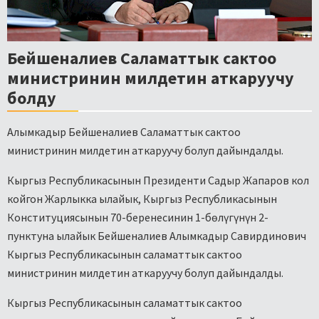
Бейшеналиев Саламаттык сактоо
министринин милдетин аткаруучу
болду
Алымкадыр Бейшеналиев Саламаттык сактоо
министринин милдетин аткаруучу болуп дайындалды.
Кыргыз Республикасынын Президенти Садыр Жапаров кол
койгон Жарлыкка ылайык, Кыргыз Республикасынын
Конституциясынын 70-беренесинин 1-бөлүгүнүн 2-
пунктуна ылайык Бейшеналиев Алымкадыр Савирдинович
Кыргыз Республикасынын саламаттык сактоо
министринин милдетин аткаруучу болуп дайындалды.
Кыргыз Республикасынын саламаттык сактоо