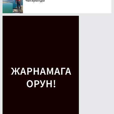
чыгарылды