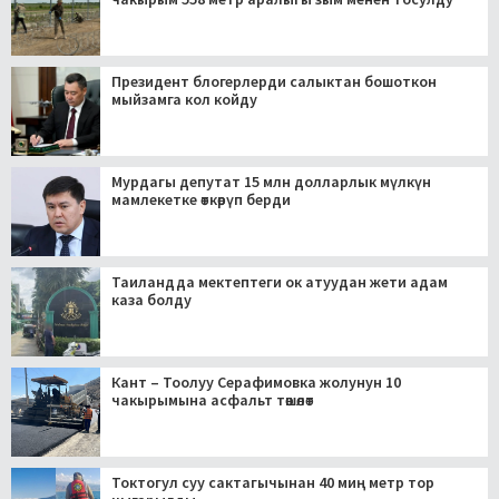
Президент блогерлерди салыктан бошоткон
мыйзамга кол койду
Мурдагы депутат 15 млн долларлык мүлкүн
мамлекетке өткөрүп берди
Таиландда мектептеги ок атуудан жети адам
каза болду
Кант – Тоолуу Серафимовка жолунун 10
чакырымына асфальт төшөлөт
Токтогул суу сактагычынан 40 миң метр тор