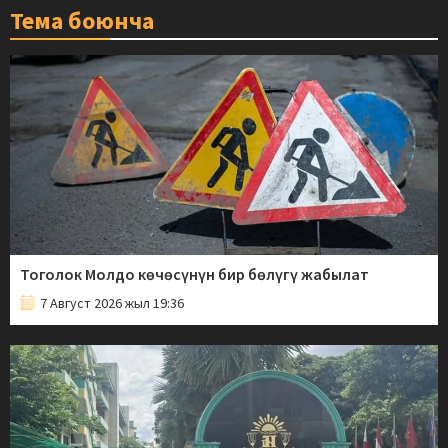
Тема боюнча
Тоголок Молдо көчөсүнүн бир бөлүгү жабылат
7 Август 2026 жыл 19:36