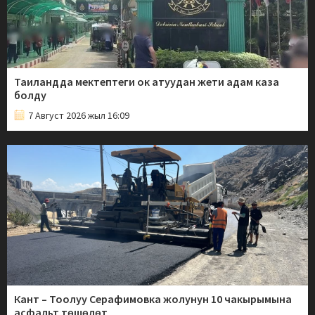
Таиландда мектептеги ок атуудан жети адам каза
болду
7 Август 2026 жыл 16:09
Кант – Тоолуу Серафимовка жолунун 10 чакырымына
асфальт төшөлөт