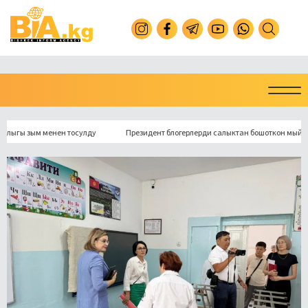
зым менен тосулду
Президент блогерлерди салыктан бошоткон мыйзамга ко