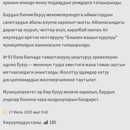
аранын ичинде жоюу подряддык уюмдарга тапшырылды.
Бардык билим берүү мекемелериндеги аймактардын
санитардык абалы өзүнчө каралып чыкты. Айланасындагы
дарактар куурап, чөптөр өсүп, каралбай калган. Ал
жерлерди иретке келтирүүнү “Бишкек жашыл курулуш”
муниципалдык ишканасына тапшырылды.
№ 93 бала бакчада тамактанууну уюштуруу эрежелерин
одоно бузуу — менюнун туура эместиги жана тамак-аштын
жетишсиздиги аныкталды. Жооптуу адамдар катуу
дисциплинардык жоопкерчиликке тартылат.
Муниципалитет ар бир бузуу жекече каралып, бардык
учурлар боюнча чара колдонуларын билдирет.
17 Июль 2025 жыл 9:42
Көрүүлөрдүн саны:
185