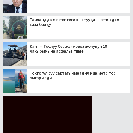
Таиландда мектептеги ок атуудан жети адам
каза болду
Кант – Тоолуу Серафимовка жолунун 10
чакырымына асфальт төшөлөт
Токтогул суу сактагычынан 40 миң метр тор
чыгарылды