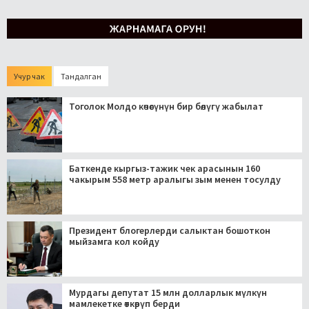
Учур чак
Тандалган
Тоголок Молдо көчөсүнүн бир бөлүгү жабылат
Баткенде кыргыз-тажик чек арасынын 160
чакырым 558 метр аралыгы зым менен тосулду
Президент блогерлерди салыктан бошоткон
мыйзамга кол койду
Мурдагы депутат 15 млн долларлык мүлкүн
мамлекетке өткөрүп берди