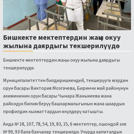
Бишкекте мектептердин жаңы окуу
жылына даярдыгы текшерилүүдө
Бишкекте мектептердин жаңы окуу жылына даярдыгы
текшерилүүдө.
Муниципалитеттен билдиришкендей, текшерүүгө мэрдин
орун басары Виктория Мозгачева, Биринчи май районунун
акимининин орун басары Чынара Жаныкеева жана
райондук билим берүү башкармалыгынын жана шаардык
профилдик кызматтардын өкүлдөрү катышты.
Анда № 18, 107, 78, 54, 19, 83, 15, 6 мектептер, ошондой эле
№ 99, 93 бала бакчалар текшерилди. Учурда капиталдык