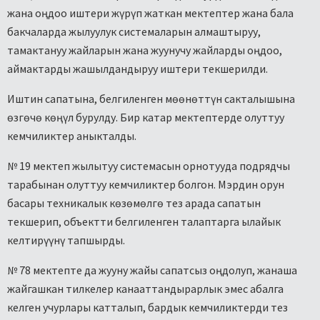
жана оңдоо иштери жүрүп жаткан мектептер жана бала
бакчаларда жылуулук системаларын алмаштыруу,
тамактануу жайларын жана жуунучу жайларды оңдоо,
аймактарды жашылдандыруу иштери текшерилди.
Иштин сапатына, белгиленген мөөнөттүн сакталышына
өзгөчө көңүл бурулду. Бир катар мектептерде олуттуу
кемчиликтер аныкталды.
№ 19 мектеп жылытуу системасын орнотууда подрядчы
тарабынан олуттуу кемчиликтер болгон. Мэрдин орун
басары техникалык көзөмөлгө тез арада сапатын
текшерип, объектти белгиленген талаптарга ылайык
келтирүүнү тапшырды.
№ 78 мектепте да жууну жайы сапатсыз оңдолуп, жанаша
жайгашкан тилкелер канааттандырарлык эмес абалга
келген учурлары катталып, бардык кемчиликтерди тез