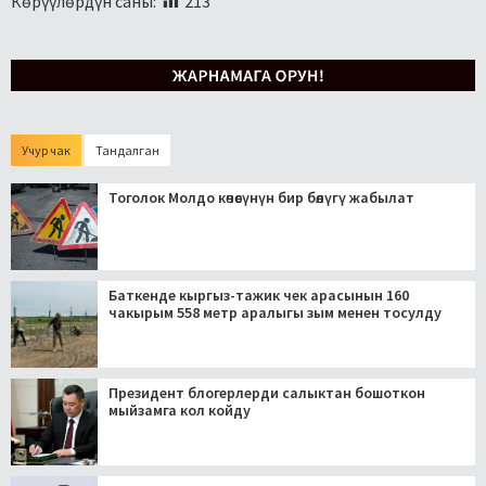
Көрүүлөрдүн саны:
213
Учур чак
Тандалган
Тоголок Молдо көчөсүнүн бир бөлүгү жабылат
Баткенде кыргыз-тажик чек арасынын 160
чакырым 558 метр аралыгы зым менен тосулду
Президент блогерлерди салыктан бошоткон
мыйзамга кол койду