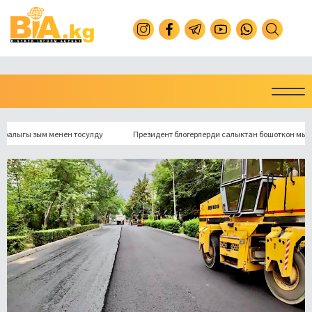
ы зым менен тосулду
Президент блогерлерди салыктан бошоткон мыйзамга 