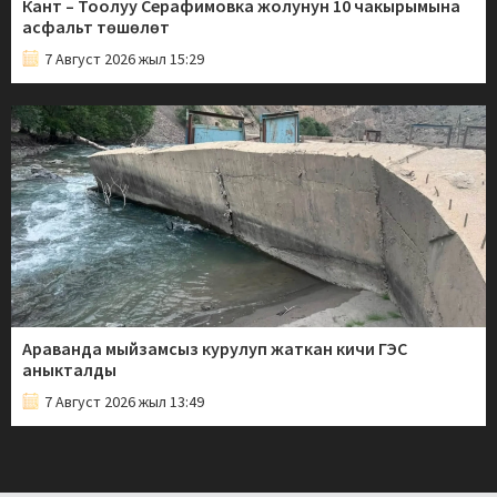
Кант – Тоолуу Серафимовка жолунун 10 чакырымына
асфальт төшөлөт
7 Август 2026 жыл 15:29
Араванда мыйзамсыз курулуп жаткан кичи ГЭС
аныкталды
7 Август 2026 жыл 13:49