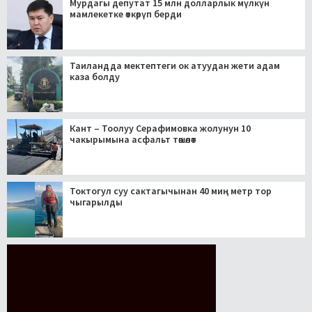
Мурдагы депутат 15 млн долларлык мүлкүн
мамлекетке өткөрүп берди
Таиландда мектептеги ок атуудан жети адам
каза болду
Кант – Тоолуу Серафимовка жолунун 10
чакырымына асфальт төшөлөт
Токтогул суу сактагычынан 40 миң метр тор
чыгарылды