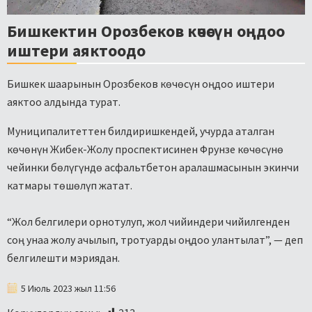
Бишкектин Орозбеков көчөсүн оңдоо
иштери аяктоодо
Бишкек шаарынын Орозбеков көчөсүн оңдоо иштери
аяктоо алдында турат.
Муниципалитеттен билдиришкендей, учурда аталган
көчөнүн Жибек-Жолу проспектисинен Фрунзе көчөсүнө
чейинки бөлүгүндө асфальтбетон аралашмасынын экинчи
катмары төшөлүп жатат.
“Жол белгилери орнотулуп, жол чийиндери чийилгенден
соң унаа жолу ачылып, тротуарды оңдоо улантылат”, — деп
белгилешти мэриядан.
5 Июль 2023 жыл 11:56