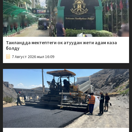
Таиландда мектептеги ок атуудан жети адам каза
болду
7 Август 2026 жыл 16:09