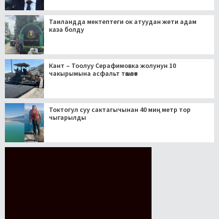
Таиландда мектептеги ок атуудан жети адам
каза болду
Кант – Тоолуу Серафимовка жолунун 10
чакырымына асфальт төшөлөт
Токтогул суу сактагычынан 40 миң метр тор
чыгарылды