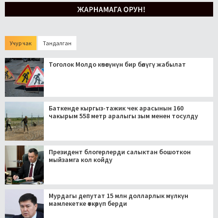
Учур чак
Тандалган
Тоголок Молдо көчөсүнүн бир бөлүгү жабылат
Баткенде кыргыз-тажик чек арасынын 160
чакырым 558 метр аралыгы зым менен тосулду
Президент блогерлерди салыктан бошоткон
мыйзамга кол койду
Мурдагы депутат 15 млн долларлык мүлкүн
мамлекетке өткөрүп берди