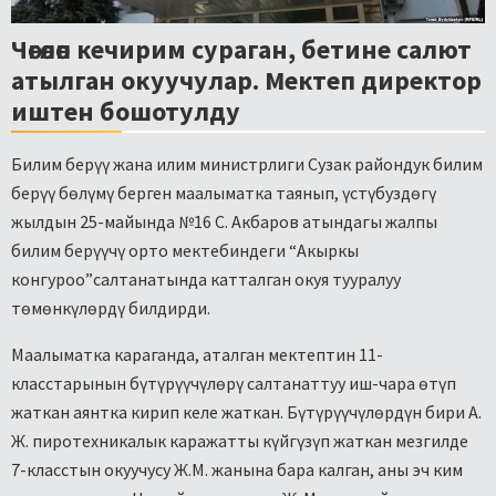
Чөгөлөп кечирим сураган, бетине салют
атылган окуучулар. Мектеп директор
иштен бошотулду
Билим берүү жана илим министрлиги Сузак райондук билим
берүү бөлүмү берген маалыматка таянып, үстүбуздөгү
жылдын 25-майында №16 С. Акбаров атындагы жалпы
билим берүүчү орто мектебиндеги “Акыркы
конгуроо”салтанатында катталган окуя тууралуу
төмөнкүлөрдү билдирди.
Маалыматка караганда, аталган мектептин 11-
класстарынын бүтүрүүчүлөрү салтанаттуу иш-чара өтүп
жаткан аянтка кирип келе жаткан. Бүтүрүүчүлөрдүн бири А.
Ж. пиротехникалык каражатты күйгүзүп жаткан мезгилде
7-класстын окуучусу Ж.М. жанына бара калган, аны эч ким