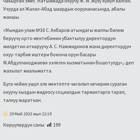
чакырган эмес. Натыйжада окуучу Ж. М. жүзү күйүп калган.
Учурда ал Жалал-Абад шаардык ооруканасында, абалы
жакшы.
«Мындан улам №16 С. Акбаров атындагы жалпы билим
берүүчү орто мектебинин убактылуу директордун
милдетин аткаруучу А. С. Нажмидинов жана директордун
окуу-тарбия иштери боюнча орун басары
М.Абдуллаходжаева ээлеген кызматынан бошотулду»,-деп
жазылат маалыматта.
Буга чейин ушул эле мектепте чөгөлөп кечирим сураган
окуучу кыздын видеосу социалдык тармактарга тарап,
талкуу жараткан.
29 Май 2023 жыл 22:19
Көрүүлөрдүн саны:
199