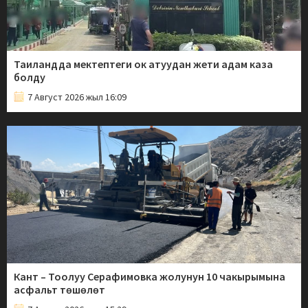
Таиландда мектептеги ок атуудан жети адам каза
болду
7 Август 2026 жыл 16:09
Кант – Тоолуу Серафимовка жолунун 10 чакырымына
асфальт төшөлөт