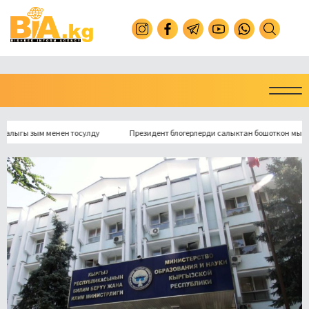
ы зым менен тосулду
Президент блогерлерди салыктан бошоткон мыйзамга к