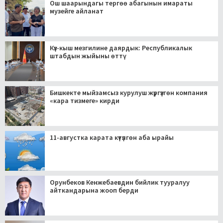
Ош шаарындагы тергөө абагынын имараты
музейге айланат
Күз-кыш мезгилине даярдык: Республикалык
штабдын жыйыны өттү
Бишкекте мыйзамсыз курулуш жүргүзгөн компания
«кара тизмеге» кирди
11-августка карата күтүлгөн аба ырайы
Орунбеков Кенжебаевдин бийлик тууралуу
айткандарына жооп берди