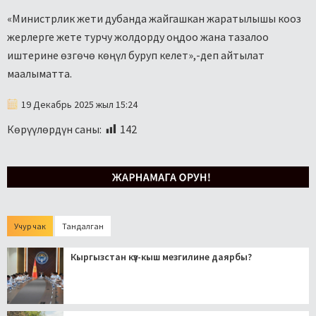
«Министрлик жети дубанда жайгашкан жаратылышы кооз
жерлерге жете турчу жолдорду оңдоо жана тазалоо
иштерине өзгөчө көңүл буруп келет»,-деп айтылат
маалыматта.
19 Декабрь 2025 жыл 15:24
Көрүүлөрдүн саны:
142
Учур чак
Тандалган
Кыргызстан күз-кыш мезгилине даярбы?