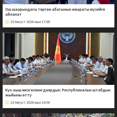
Ош шаарындагы тергөө абагынын имараты музейге
айланат
10 Август 2026 жыл 17:00
Күз-кыш мезгилине даярдык: Республикалык штабдын
жыйыны өттү
10 Август 2026 жыл 16:58