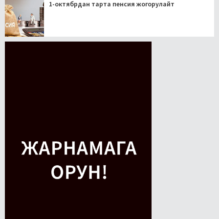
1-октябрдан тарта пенсия жогорулайт