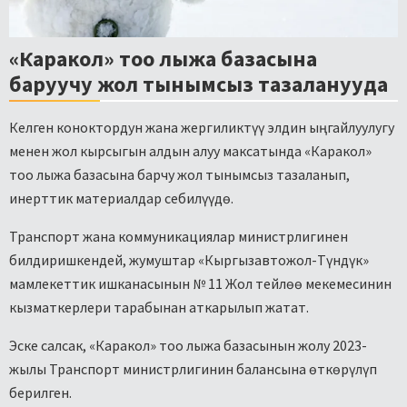
«Каракол» тоо лыжа базасына
баруучу жол тынымсыз тазаланууда
Келген коноктордун жана жергиликтүү элдин ыңгайлуулугу
менен жол кырсыгын алдын алуу максатында «Каракол»
тоо лыжа базасына барчу жол тынымсыз тазаланып,
инерттик материалдар себилүүдө.
Транспорт жана коммуникациялар министрлигинен
билдиришкендей, жумуштар «Кыргызавтожол-Түндүк»
мамлекеттик ишканасынын № 11 Жол тейлөө мекемесинин
кызматкерлери тарабынан аткарылып жатат.
Эске салсак, «Каракол» тоо лыжа базасынын жолу 2023-
жылы Транспорт министрлигинин балансына өткөрүлүп
берилген.