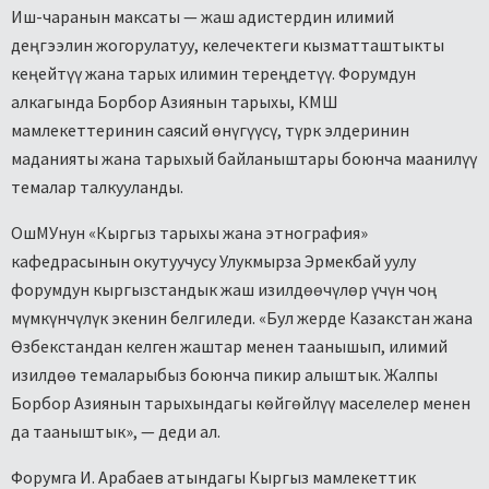
Иш-чаранын максаты — жаш адистердин илимий
деңгээлин жогорулатуу, келечектеги кызматташтыкты
кеңейтүү жана тарых илимин тереңдетүү. Форумдун
алкагында Борбор Азиянын тарыхы, КМШ
мамлекеттеринин саясий өнүгүүсү, түрк элдеринин
маданияты жана тарыхый байланыштары боюнча маанилүү
темалар талкууланды.
ОшМУнун «Кыргыз тарыхы жана этнография»
кафедрасынын окутуучусу Улукмырза Эрмекбай уулу
форумдун кыргызстандык жаш изилдөөчүлөр үчүн чоң
мүмкүнчүлүк экенин белгиледи. «Бул жерде Казакстан жана
Өзбекстандан келген жаштар менен таанышып, илимий
изилдөө темаларыбыз боюнча пикир алыштык. Жалпы
Борбор Азиянын тарыхындагы көйгөйлүү маселелер менен
да тааныштык», — деди ал.
Форумга И. Арабаев атындагы Кыргыз мамлекеттик