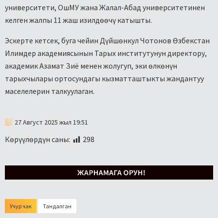
университети, ОшМУ жана Жалал-Абад университетинен
келген жалпы 11 жаш изилдөөчү катышты.
Эскерте кетсек, буга чейин Дүйшөнкул Чотонов Өзбекстан
Илимдер академиясынын Тарых институтунун директору,
академик Азамат Зиё менен жолугуп, эки өлкөнүн
тарыхчылары ортосундагы кызматташтыкты жандантуу
маселелерин талкуулаган.
27 Август 2025 жыл 19:51
Көрүүлөрдүн саны:
298
Учур чак
Тандалган