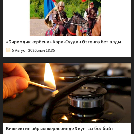
«Биримдик кербени» Кара-Суудан Өзгөнгө бет алды
5 Август 2026 жыл 18:35
Бишкектин айрым жерлеринде 3 күн газ болбойт