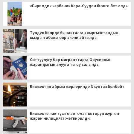
«Биримдик кербени» Кара-Суудан Өзгөнгө бет алды
Түндүк Кипрде бычакталган кыргызстандык
кыздын абалы оор экени айтылды
Соттуулугу бар мигранттарга Орусиянын
жарандыгын алууга тыюу салынды
Бишкектин айрым жерлеринде 3 күн газ болбойт
Бишкекте чак түштө автомат көтөрүп жүргөн
жаран милицияга жеткирилди