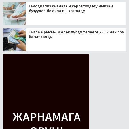
Гемодиализ кызматын көрсөтүүдөгү мыйзам
бузуулар боюнча иш козголду
«Бала ырысы»: Жөлөк пулду төлөөгө 235,7 млн сом
багытталды