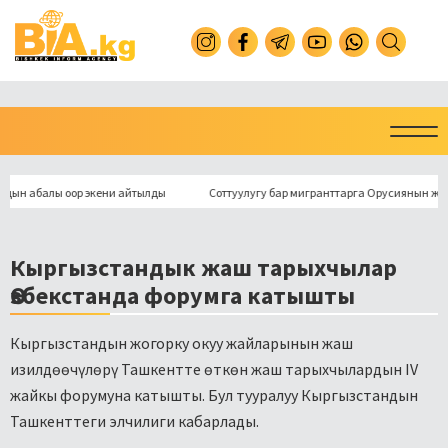
балы оор экени айтылды
Соттуулугу бар мигранттарга Орусиянын жаранды
Кыргызстандык жаш тарыхчылар
Өзбекстанда форумга катышты
Кыргызстандын жогорку окуу жайларынын жаш
изилдөөчүлөрү Ташкентте өткөн жаш тарыхчылардын IV
жайкы форумуна катышты. Бул тууралуу Кыргызстандын
Ташкенттеги элчилиги кабарлады.