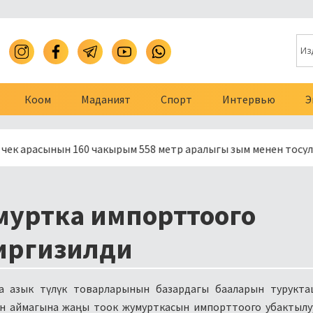
Коом
Маданият
Спорт
Интервью
Э
сынын 160 чакырым 558 метр аралыгы зым менен тосулду
муртка импорттоого
киргизилди
ана азык түлүк товарларынын базардагы бааларын турукт
н аймагына жаңы тоок жумурткасын импорттоого убактылу