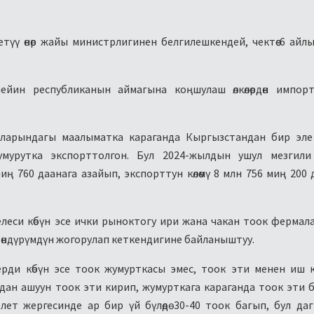
ү өнөр жайы министрлигинен белгилешкендей, чектөө 6 айлык м
чейин республиканын аймагына коңшулаш өлкөлөрдөн импор
йларындагы маалыматка караганда Кыргызстандан бир эле
мурутка экспорттолгон. Бул 2024-жылдын ушул мезгили
иң 760 даанага азайып, экспорттун көлөмү 8 млн 756 миң 200 
селеси көбүн эсе ички рыноктогу ири жана чакан тоок ферма
өндүрүмдүн жогорулап кеткендигине байланыштуу.
ди көбүн эсе тоок жумурткасы эмес, тоок эти менен иш 
надан ашуун тоок эти кирип, жумурткага караганда тоок эти 
лет жергесинде ар бир үй бүлөдө 30-40 тоок багып, бул да