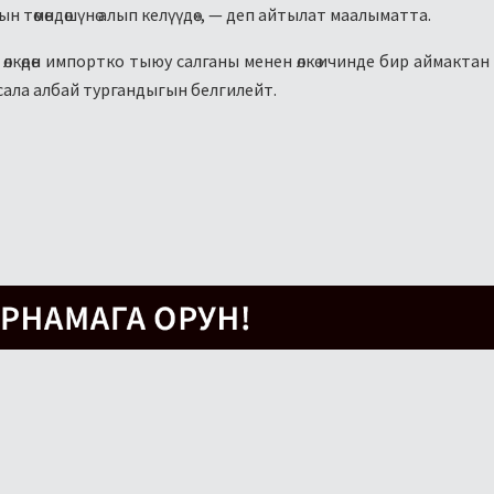
 төмөндөшүнө алып келүүдө», — деп айтылат маалыматта.
өлкөдөн импортко тыюу салганы менен өлкө ичинде бир аймактан
сала албай тургандыгын белгилейт.