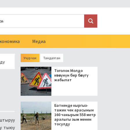
кономика
Медиа
Учур чак
Тандалган
Президент блогерлерди салыктан бошоткон мыйзамга кол ко
Тоголок Молдо
көчөсүнүн бир бөлүгү
жабылат
Баткенде кыргыз-
тажик чек арасынын
160 чакырым 558 метр
аралыгы зым менен
аштыруу
тосулду
у тыюу