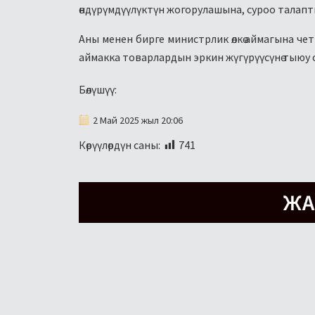
өндүрүмдүүлүктүн жогорулашына, суроо талаптын
Аны менен бирге министрлик өлкө аймагына чет 
аймакка товарлардын эркин жүгүрүүсүнө тыюу 
Бөлүшүү:
2 Май 2025 жыл 20:06
Көрүүлөрдүн саны:
741