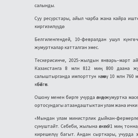
салынды.
Суу ресурстары, айыл чарба жана кайра иштетү
киргизилүүдө.
Белгиленгендей, 10-февралдан ушул күнгө 
жумурткалар катталган эмес.
Тескерисинче, 2025-жылдын январь–март а
Казакстанга 8 млн 812 миң 800 даана жу
салыштырганда импорттун көлөмү 10 млн 760 м
көбөйгөн.
Ошону менен бирге учурда өлкөдө жумуртка ма
ортосундагы атаандаштыктан улам жана ички 
«Мындан улам министрлик дыйкан-фермерлер
сунуштайт. Себеби, жылына өлкөгө 91 миң тон
кирешелүү багыт. Андан сырткары, учурда э