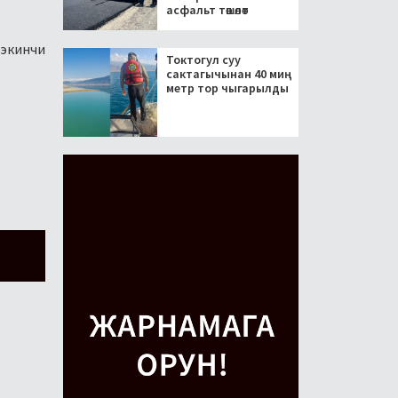
асфальт төшөлөт
 экинчи
Токтогул суу
сактагычынан 40 миң
метр тор чыгарылды