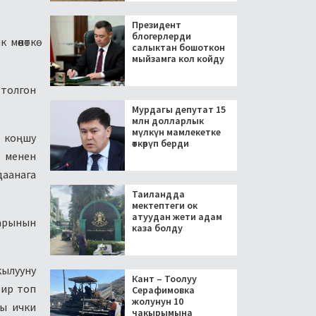
Президент
блогерлерди
өөнөткө
салыктан бошоткон
мыйзамга кол койду
ттолгон
Мурдагы депутат 15
млн долларлык
мүлкүн мамлекетке
 коңшу
өткөрүп берди
 менен
даанага
Таиландда
мектептеги ок
атуудан жети адам
ларынын
каза болду
кылууну
Кант – Тоолуу
бир топ
Серафимовка
жолунун 10
гы ички
чакырымына