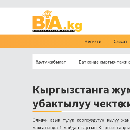
Негизги
Саясат
сүнүн бир бөлүгү жабылат
Баткенде кыргыз-тажик чек ара
Кыргызстанга жу
убактылуу чектөө 
Өлкөнүн азык түлүк коопсуздугун кылуу ж
максатында 1-майдан тартып Кыргызстанды