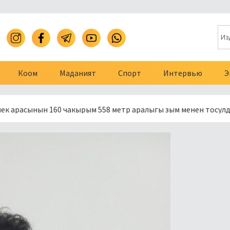
Коом
Маданият
Спорт
Интервью
Э
 160 чакырым 558 метр аралыгы зым менен тосулду
През