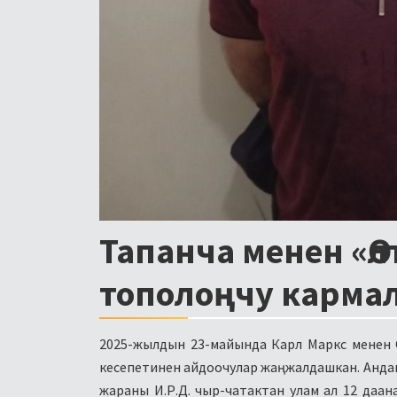
Тапанча менен «Ө
тополоңчу кармал
2025-жылдын 23-майында Карл Маркс менен С
кесепетинен айдоочулар жаңжалдашкан. Анда
жараны И.Р.Д. чыр-чатактан улам ал 12 даан