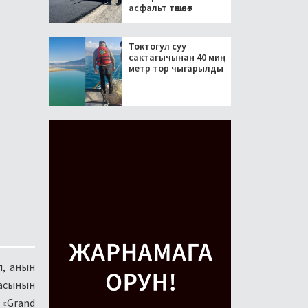
асфальт төшөлөт
Токтогул суу
сактагычынан 40 миң
метр тор чыгарылды
п, анын
касынын
 «Grand