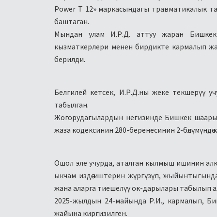
Power Т 12» маркасындагы травматикалык тапа
баштаган.
Мындан улам И.Р.Д. аттуу жаран Бишке
кызматкерлери менен бирдикте кармалып жана
берилди.
Белгилей кетсек, И.Р.Д.ны жеке текшерүү уч
табылган.
Жогорудагылардын негизинде Бишкек шаар
жаза кодексинин 280-беренесинин 2-бөлүмүндө
Ошол эле учурда, аталган кылмыш ишинин алк
ыкчам издөө иштерин жүргүзүп, жыйынтыгынд
жана аларга тиешелүү ок-дарылары табылып а
2025-жылдын 24-майында Р.И., кармалып, 
жайына киргизилген.