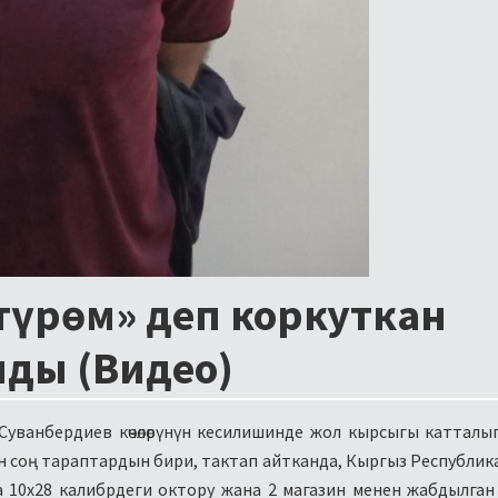
лтүрөм» деп коркуткан
ды (Видео)
уванбердиев көчөлөрүнүн кесилишинде жол кырсыгы катталы
н соң тараптардын бири, тактап айтканда, Кыргыз Республи
а 10х28 калибрдеги октору жана 2 магазин менен жабдылган