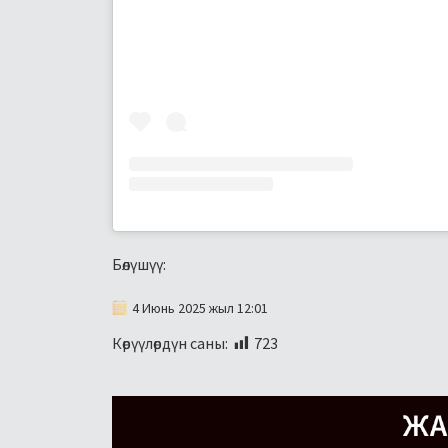
Бөлүшүү:
4 Июнь 2025 жыл 12:01
Көрүүлөрдүн саны:
723