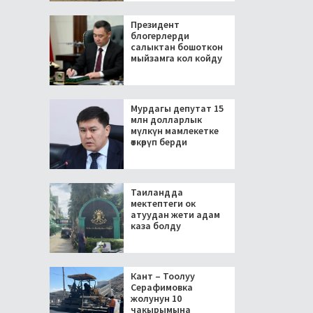
Президент
блогерлерди
салыктан бошоткон
мыйзамга кол койду
Мурдагы депутат 15
млн долларлык
мүлкүн мамлекетке
өткөрүп берди
Таиландда
мектептеги ок
атуудан жети адам
каза болду
Кант – Тоолуу
Серафимовка
жолунун 10
чакырымына