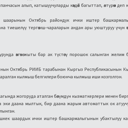
нчасын алып, катышуучуларды көздөй багыттап, өлтүрөм деп 
к шаарынын Октябрь райондук ички иштер башкармал
 тиешелүү тергөө иш-чараларын андан ары уюштуруу үчүн өт
урунда өзгөчө жыты бар ак түстөгү порошок салынган желим
ынын Октябрь РИИБ тарабынан Кыргыз Республикасынын К
 каралган кылмыш белгилери боюнча кылмыш иши козголгон.
агында жогоруда аталган бөлүмдүн кызматкерлери менен бир
а эки даана мылтык, бир даана жарым автоматтык ок атууч
лынган.
Бишкек шаардык ички иштер башкармалыгынын убактылуу к