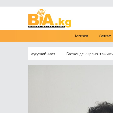
Негизги
Саясат
 бир бөлүгү жабылат
Баткенде кыргыз-тажик чек арасынын