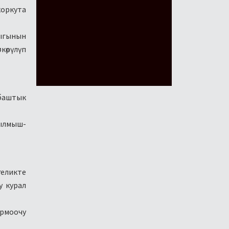
коркута
ыгынын
көрүлүп
 баштык
ылмыш-
геликте
у курал
армоочу