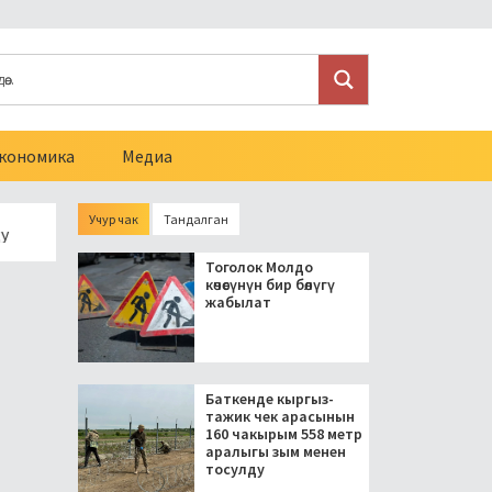
кономика
Медиа
Учур чак
Тандалган
идент блогерлерди салыктан бошоткон мыйзамга кол койду
Тоголок Молдо
көчөсүнүн бир бөлүгү
жабылат
Баткенде кыргыз-
тажик чек арасынын
160 чакырым 558 метр
аралыгы зым менен
тосулду