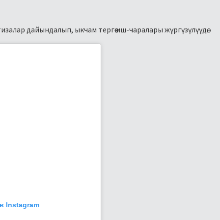
залар дайындалып, ыкчам тергөө иш-чаралары жүргүзүлүүдө.
в Instagram