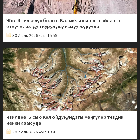
Жол 4 тилкелүү болот. Балыкчы шаарын айланып
өтүүчү жолдун курулушу кызуу жүрүүдө
30 Июль 2026 жыл 15:59
Изилдөө: Ысык-Көл ойдуңундагы мөңгүлөр тездик
менен азаюуда
30 Июль 2026 жыл 13:41