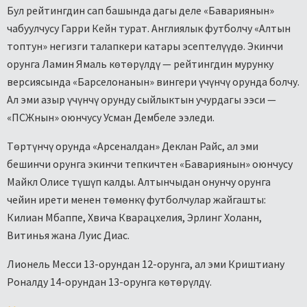
Бул рейтингдин сап башында дагы деле «Бавариянын»
чабуулчусу Гарри Кейн турат. Англиялык футболчу «Алтын
топтун» негизги талапкери катары эсептелүүдө. Экинчи
орунга Ламин Ямаль көтөрүлдү — рейтингдин мурунку
версиясында «Барселонанын» вингери үчүнчү орунда болчу.
Ал эми азыр үчүнчү орунду сыйлыктын учурдагы ээси —
«ПСЖнын» оюнчусу Усман Дембеле ээледи.
Төртүнчү орунда «Арсеналдан» Деклан Райс, ал эми
бешинчи орунга экинчи тепкичтен «Бавариянын» оюнчусу
Майкл Олисе түшүп калды. Алтынчыдан онунчу орунга
чейин ирети менен төмөнкү футболчулар жайгашты:
Килиан Мбаппе, Хвича Кварацхелия, Эрлинг Холанн,
Витинья жана Луис Диас.
Лионель Месси 13-орундан 12-орунга, ал эми Криштиану
Роналду 14-орундан 13-орунга көтөрүлдү.