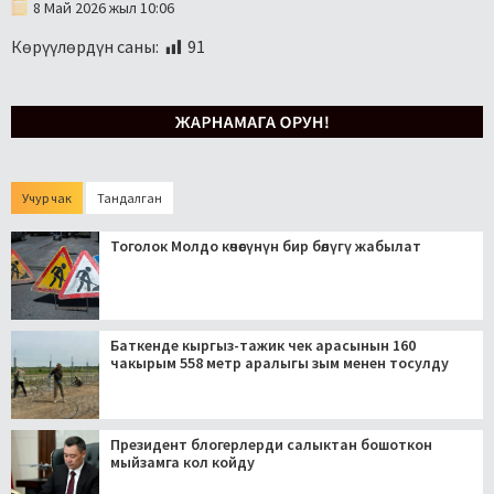
8 Май 2026 жыл 10:06
Көрүүлөрдүн саны:
91
Учур чак
Тандалган
Тоголок Молдо көчөсүнүн бир бөлүгү жабылат
Баткенде кыргыз-тажик чек арасынын 160
чакырым 558 метр аралыгы зым менен тосулду
Президент блогерлерди салыктан бошоткон
мыйзамга кол койду