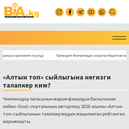
лыгы зым менен тосулду
Президент блогерлерди салыктан бошоткон мыйзам
«Алтын топ» сыйлыгына негизги
талапкер ким?
Чемпиондор лигасынын жарым финалдык баскычынан
кийин «Goal» порталынын авторлору 2026-жылкы «Алтын
топ» сыйлыгынын талапкерлердин жаңыланган рейтингин
жарыялашты.