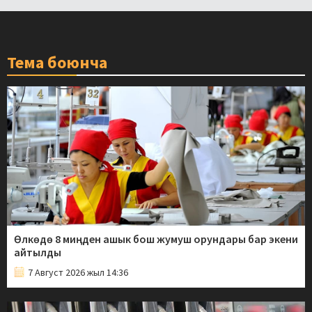
Тема боюнча
Өлкөдө 8 миңден ашык бош жумуш орундары бар экени
айтылды
7 Август 2026 жыл 14:36