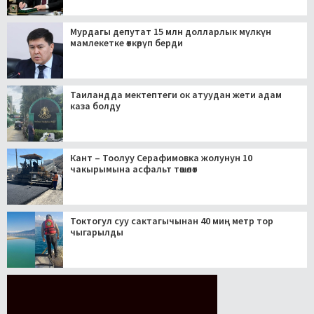
Мурдагы депутат 15 млн долларлык мүлкүн
мамлекетке өткөрүп берди
Таиландда мектептеги ок атуудан жети адам
каза болду
Кант – Тоолуу Серафимовка жолунун 10
чакырымына асфальт төшөлөт
Токтогул суу сактагычынан 40 миң метр тор
чыгарылды