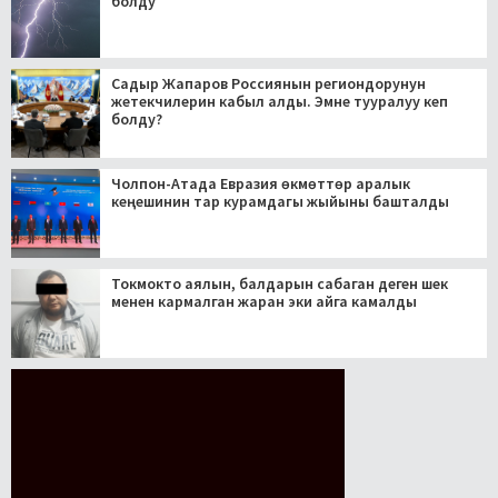
болду
Садыр Жапаров Россиянын региондорунун
жетекчилерин кабыл алды. Эмне тууралуу кеп
болду?
Чолпон-Атада Евразия өкмөттөр аралык
кеңешинин тар курамдагы жыйыны башталды
Токмокто аялын, балдарын сабаган деген шек
менен кармалган жаран эки айга камалды