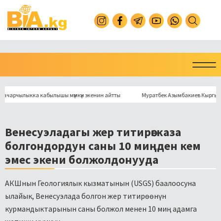
чылыкка кабылышы мүмкүн экенин айтты
Муратбек Азымбакиев Кыргызстанд
Венесуэладагы жер титирөө: каза
болгондордун саны 10 миңден кем
эмес экени болжолдонууда
АКШнын Геологиялык кызматынын (USGS) баалоосуна
ылайык, Венесуэлада болгон жер титирөөнүн
курмандыктарынын саны болжол менен 10 миң адамга