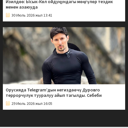
Изилдөө: Ысык-Көл ойдуңундагы мөңгүлөр тездик
менен азаюуда
30 Июль 2026 жыл 13:41
Орусияда Telegram’дын негиздөөчү Дуровго
террорчулук тууралуу айып тагылды. Себеби
29 Июль 2026 жыл 16:05