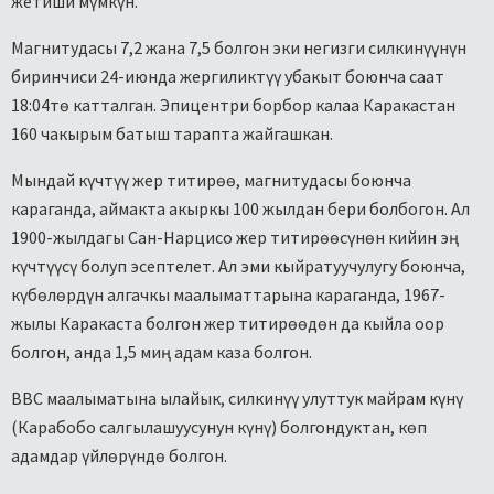
жетиши мүмкүн.
Магнитудасы 7,2 жана 7,5 болгон эки негизги силкинүүнүн
биринчиси 24-июнда жергиликтүү убакыт боюнча саат
18:04тө катталган. Эпицентри борбор калаа Каракастан
160 чакырым батыш тарапта жайгашкан.
Мындай күчтүү жер титирөө, магнитудасы боюнча
караганда, аймакта акыркы 100 жылдан бери болбогон. Ал
1900-жылдагы Сан-Нарцисо жер титирөөсүнөн кийин эң
күчтүүсү болуп эсептелет. Ал эми кыйратуучулугу боюнча,
күбөлөрдүн алгачкы маалыматтарына караганда, 1967-
жылы Каракаста болгон жер титирөөдөн да кыйла оор
болгон, анда 1,5 миң адам каза болгон.
BBC маалыматына ылайык, силкинүү улуттук майрам күнү
(Карабобо салгылашуусунун күнү) болгондуктан, көп
адамдар үйлөрүндө болгон.