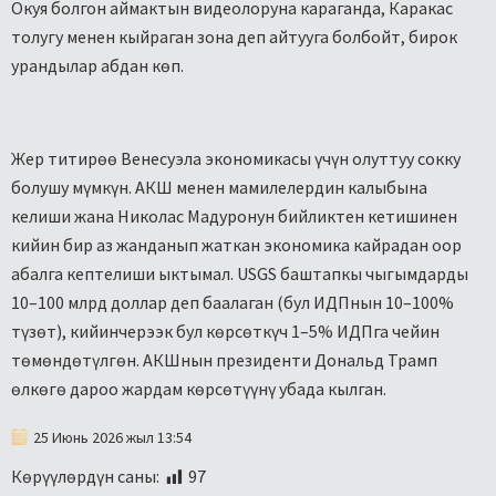
Окуя болгон аймактын видеолоруна караганда, Каракас
толугу менен кыйраган зона деп айтууга болбойт, бирок
урандылар абдан көп.
Жер титирөө Венесуэла экономикасы үчүн олуттуу сокку
болушу мүмкүн. АКШ менен мамилелердин калыбына
келиши жана Николас Мадуронун бийликтен кетишинен
кийин бир аз жанданып жаткан экономика кайрадан оор
абалга кептелиши ыктымал. USGS баштапкы чыгымдарды
10–100 млрд доллар деп баалаган (бул ИДПнын 10–100%
түзөт), кийинчерээк бул көрсөткүч 1–5% ИДПга чейин
төмөндөтүлгөн. АКШнын президенти Дональд Трамп
өлкөгө дароо жардам көрсөтүүнү убада кылган.
25 Июнь 2026 жыл 13:54
Көрүүлөрдүн саны:
97