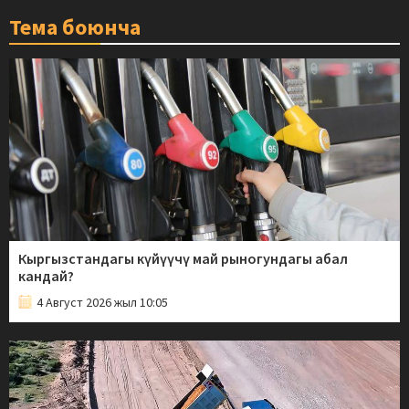
Тема боюнча
Кыргызстандагы күйүүчү май рыногундагы абал
кандай?
4 Август 2026 жыл 10:05