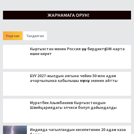
Учур чак
Тандалган
Кыргызстан менен Россия үчүн бирдиктүү SIM-карта
ишке кирет
БУУ 2027-жылдын аягына чейин 50 млн адам
ачарчылыкка кабылышы мүмкүн экенин айтты
Муратбек Азымбакиев Кыргызстандын
Швейцариядагы элчиси болуп дайындалды
Индияда чагылгандын кесепетинен 20 адам каза