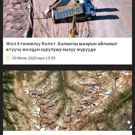
Жол 4 тилкелүү болот. Балыкчы шаарын айланып
өтүүчү жолдун курулушу кызуу жүрүүдө
30 Июль 2026 жыл 15:59