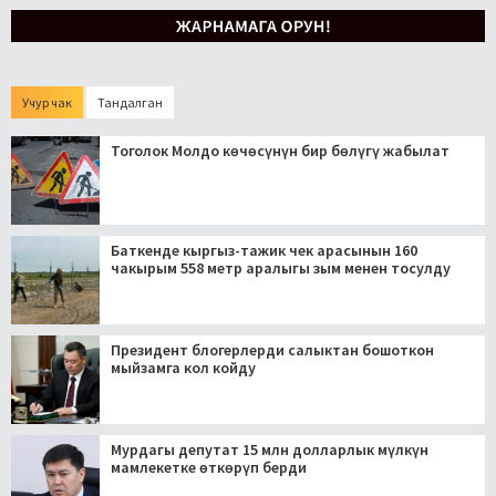
Учур чак
Тандалган
Тоголок Молдо көчөсүнүн бир бөлүгү жабылат
Баткенде кыргыз-тажик чек арасынын 160
чакырым 558 метр аралыгы зым менен тосулду
Президент блогерлерди салыктан бошоткон
мыйзамга кол койду
Мурдагы депутат 15 млн долларлык мүлкүн
мамлекетке өткөрүп берди