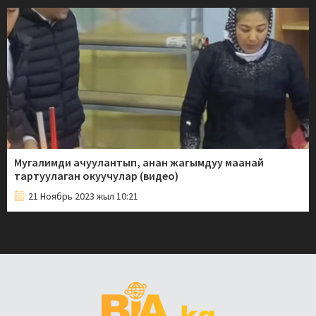
Мугалимди ачуулантып, анан жагымдуу маанай
тартуулаган окуучулар (видео)
21 Ноябрь 2023 жыл 10:21