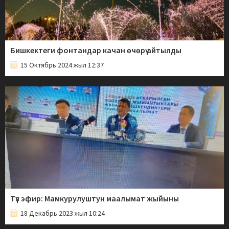
Бишкектеги фонтандар качан өчөрү айтылды
15 Октябрь 2024 жыл 12:37
Түз эфир: Мамкурулуштун маалымат жыйыны
18 Декабрь 2023 жыл 10:24