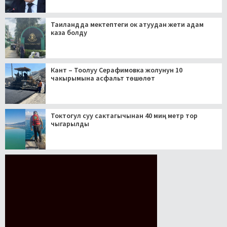
Таиландда мектептеги ок атуудан жети адам
каза болду
Кант – Тоолуу Серафимовка жолунун 10
чакырымына асфальт төшөлөт
Токтогул суу сактагычынан 40 миң метр тор
чыгарылды