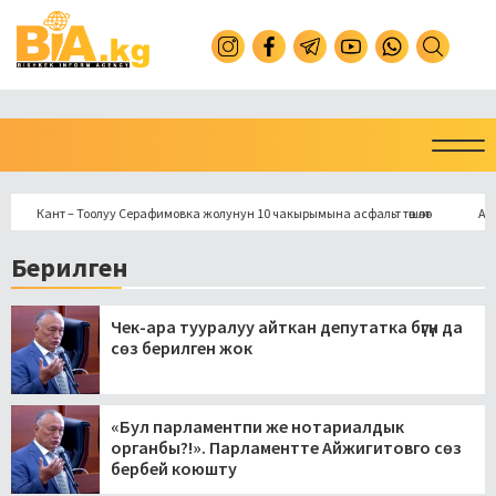
Кант – Тоолуу Серафимовка жолунун 10 чакырымына асфальт төшөлөт
Араванд
Берилген
Чек-ара тууралуу айткан депутатка бүгүн да
сөз берилген жок
«Бул парламентпи же нотариалдык
органбы?!». Парламентте Айжигитовго сөз
бербей коюшту