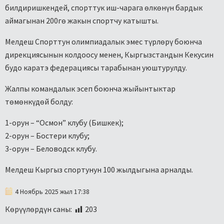
билдиришкендей, спорттук иш-чарага өлкөнүн бардык
аймагынан 200гө жакын спортчу катышты.
Мелдеш Спорттун олимпиадалык эмес түрлөрү боюнча
дирекциясынын колдоосу менен, Кыргызстандын Кекусин
будо каратэ федерациясы тарабынан уюштурулду.
Жалпы командалык эсеп боюнча жыйынтыктар
төмөнкүдөй болду:
1-орун – “Осмон” клубу (Бишкек);
2-орун – Бостери клубу;
3-орун – Беловодск клубу.
Мелдеш Кыргыз спортунун 100 жылдыгына арналды.
4 Ноябрь 2025 жыл 17:38
Көрүүлөрдүн саны:
203