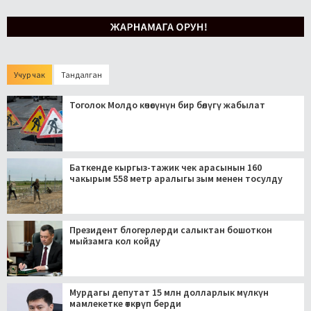
Учур чак
Тандалган
Тоголок Молдо көчөсүнүн бир бөлүгү жабылат
Баткенде кыргыз-тажик чек арасынын 160
чакырым 558 метр аралыгы зым менен тосулду
Президент блогерлерди салыктан бошоткон
мыйзамга кол койду
Мурдагы депутат 15 млн долларлык мүлкүн
мамлекетке өткөрүп берди