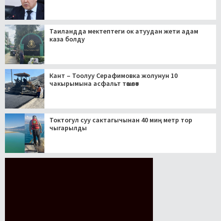
Таиландда мектептеги ок атуудан жети адам
каза болду
Кант – Тоолуу Серафимовка жолунун 10
чакырымына асфальт төшөлөт
Токтогул суу сактагычынан 40 миң метр тор
чыгарылды