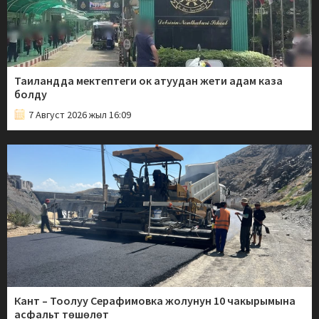
Таиландда мектептеги ок атуудан жети адам каза
болду
7 Август 2026 жыл 16:09
Кант – Тоолуу Серафимовка жолунун 10 чакырымына
асфальт төшөлөт