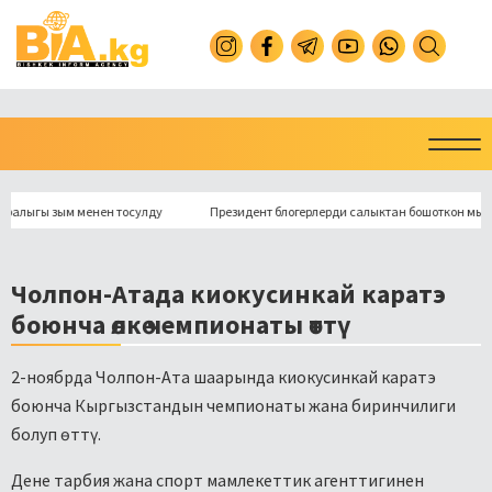
гы зым менен тосулду
Президент блогерлерди салыктан бошоткон мыйзамга 
Чолпон-Атада киокусинкай каратэ
боюнча өлкө чемпионаты өттү
2-ноябрда Чолпон-Ата шаарында киокусинкай каратэ
боюнча Кыргызстандын чемпионаты жана биринчилиги
болуп өттү.
Дене тарбия жана спорт мамлекеттик агенттигинен