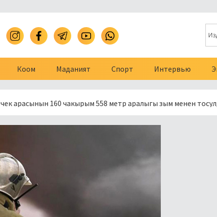
Коом
Маданият
Спорт
Интервью
Э
нын 160 чакырым 558 метр аралыгы зым менен тосулду
П