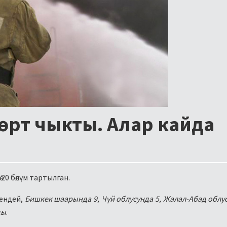
 өрт чыкты. Алар кайда
ө 20 бөлүм тартылган.
кендей,
Бишкек шаарында 9, Чүй облусунда 5, Жалал-Абад облус
ды
.