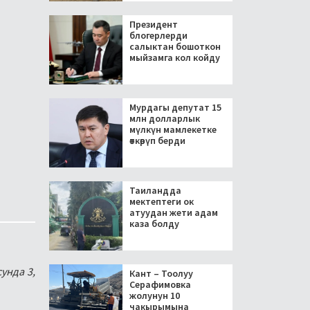
Президент
блогерлерди
салыктан бошоткон
мыйзамга кол койду
Мурдагы депутат 15
млн долларлык
мүлкүн мамлекетке
өткөрүп берди
Таиландда
мектептеги ок
атуудан жети адам
каза болду
унда 3,
Кант – Тоолуу
Серафимовка
жолунун 10
чакырымына