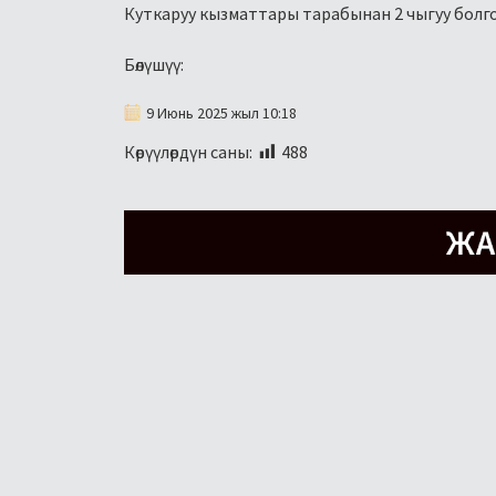
Куткаруу кызматтары тарабынан 2 чыгуу болго
Бөлүшүү:
9 Июнь 2025 жыл 10:18
Көрүүлөрдүн саны:
488