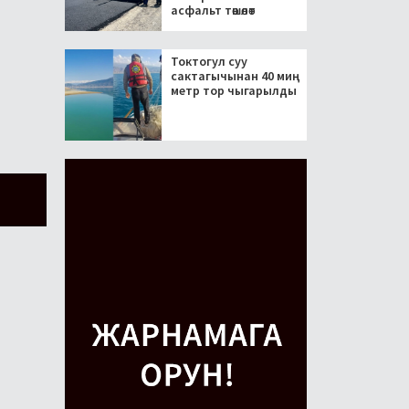
асфальт төшөлөт
Токтогул суу
сактагычынан 40 миң
метр тор чыгарылды