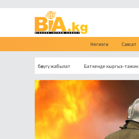
Негизги
Саясат
нүн бир бөлүгү жабылат
Баткенде кыргыз-тажик чек арасы