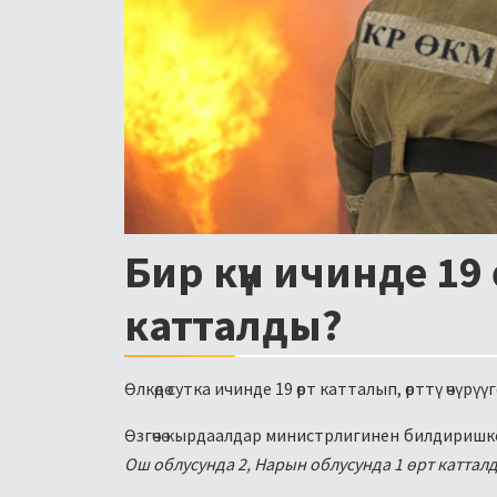
Бир күн ичинде 19
катталды?
Өлкөдө сутка ичинде 19 өрт катталып, өрттү өчүрүүг
Өзгөчө кырдаалдар министрлигинен билдириш
Ош облусунда 2, Нарын облусунда 1 өрт каттал