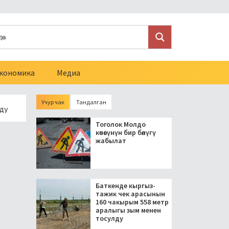
кономика
Медиа
Учур чак
Тандалган
резидент блогерлерди салыктан бошоткон мыйзамга кол койд
Тоголок Молдо
көчөсүнүн бир бөлүгү
жабылат
Баткенде кыргыз-
тажик чек арасынын
160 чакырым 558 метр
аралыгы зым менен
тосулду