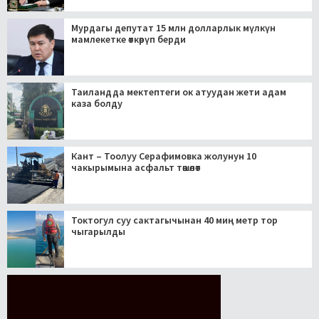
Мурдагы депутат 15 млн долларлык мүлкүн
мамлекетке өткөрүп берди
Таиландда мектептеги ок атуудан жети адам
каза болду
Кант – Тоолуу Серафимовка жолунун 10
чакырымына асфальт төшөлөт
Токтогул суу сактагычынан 40 миң метр тор
чыгарылды