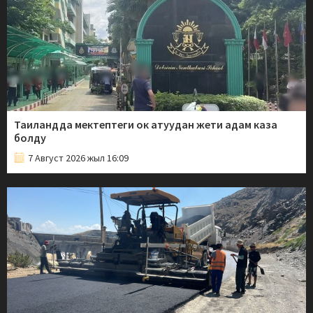
Таиландда мектептеги ок атуудан жети адам каза
болду
7 Август 2026 жыл 16:09