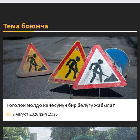
Тема боюнча
Тоголок Молдо көчөсүнүн бир бөлүгү жабылат
7 Август 2026 жыл 19:36