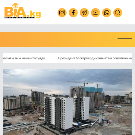
гы зым менен тосулду
Президент блогерлерди салыктан бошоткон мыйзамга 