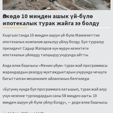
Өлкөдө 10 миңден ашык үй-бүлө
ипотекалык турак жайга ээ болду
Кыргызстанда 10 миңден ашуун үй-бүлө Мамлекеттик
ипотекалык компания аркылуу үйлүү болду. Бул тууралуу
президент Садыр Жапаров күн мурун кезектеги
ипотекалык үйлөрдү тапшыруу учурунда айтты.
Анда өлкө башчысы «Менин үйүм» турак жай программасы
жарандардын реалдуу муктаждыктарын учурунда чечүүгө
багытталган механизмге айланганын белгиледи.
«Бүгүнкү күндө бул программага катышып, турак жай алуу
үчүн кезекке тургандардын саны 58 миңден ашты. 10
миңден ашуун үй-бүлө үйлүү болду», — деди өлкө башчысы.