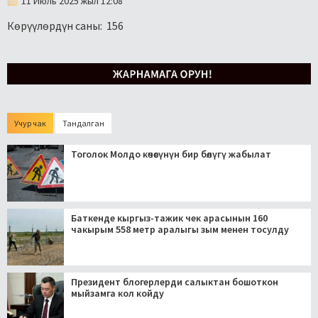
11 Июль 2025 жыл 12:08
Көрүүлөрдүн саны:
156
Учур чак
Тандалган
Тоголок Молдо көчөсүнүн бир бөлүгү жабылат
Баткенде кыргыз-тажик чек арасынын 160
чакырым 558 метр аралыгы зым менен тосулду
Президент блогерлерди салыктан бошоткон
мыйзамга кол койду