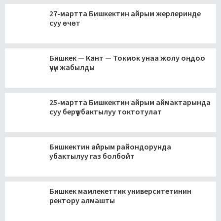
27-мартта Бишкектин айрым жерлеринде
суу өчөт
Бишкек — Кант — Токмок унаа жолу оңдоо
үчүн жабылды
25-мартта Бишкектин айрым аймактарында
суу берүү убактылуу токтотулат
Бишкектин айрым райондорунда
убактылуу газ болбойт
Бишкек мамлекеттик университетинин
ректору алмашты