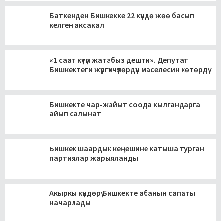
Баткенден Бишкекке 22 күндө жөө басып
келген аксакал
«1 саат күтүп жатабыз дешти». Депутат
Бишкектеги жүргүнчүлөрдүн маселесин көтөрдү
Бишкекте чар-жайыт соода кылгандарга
айып салынат
Бишкек шаардык кеңешине катыша турган
партиялар жарыяланды
Акыркы күндөрү Бишкекте абанын сапаты
начарлады