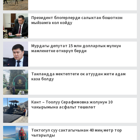
Президент блогерлерди салыктан бошоткон
мыйзамга кол койду
Мурдагы депутат 15 млн долларлык мүлкүн
мамлекетке өткөрүп берди
Таиландда мектептеги ок атуудан жети адам
каза болду
Кант – Тоолуу Серафимовка жолунун 10
чакырымына асфальт төшөлөт
Токтогул суу сактагычынан 40 миң метр тор
чыгарылды