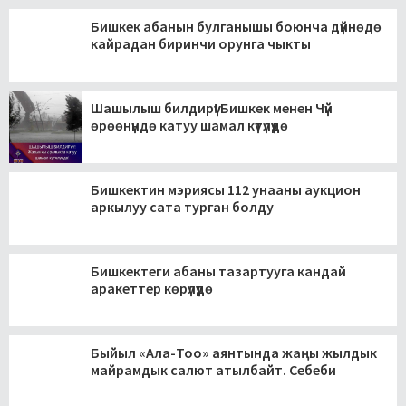
Бишкек абанын булганышы боюнча дүйнөдө
кайрадан биринчи орунга чыкты
Шашылыш билдирүү! Бишкек менен Чүй
өрөөнүндө катуу шамал күтүлүүдө
Бишкектин мэриясы 112 унааны аукцион
аркылуу сата турган болду
Бишкектеги абаны тазартууга кандай
аракеттер көрүлүүдө
Быйыл «Ала-Тоо» аянтында жаңы жылдык
майрамдык салют атылбайт. Себеби