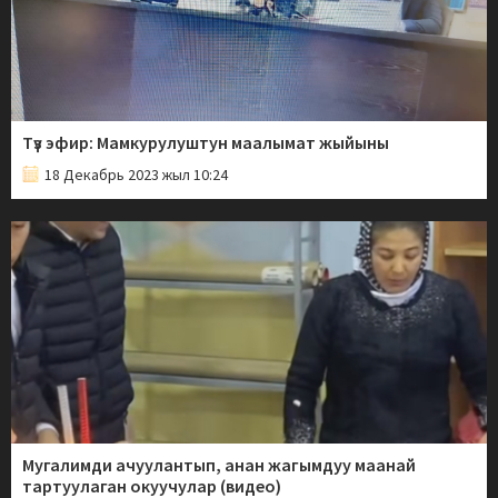
Түз эфир: Мамкурулуштун маалымат жыйыны
18 Декабрь 2023 жыл 10:24
Мугалимди ачуулантып, анан жагымдуу маанай
тартуулаган окуучулар (видео)