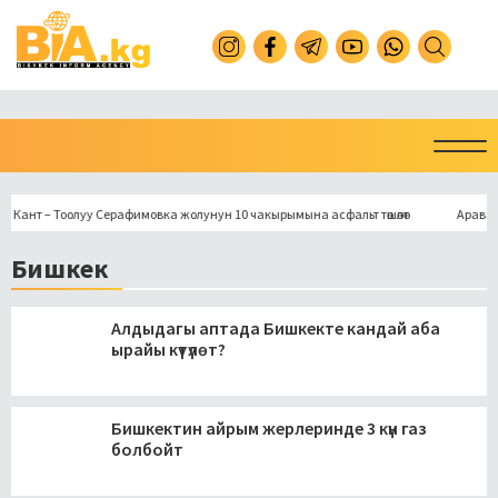
 – Тоолуу Серафимовка жолунун 10 чакырымына асфальт төшөлөт
Араванда мы
Бишкек
Алдыдагы аптада Бишкекте кандай аба
ырайы күтүлөт?
Бишкектин айрым жерлеринде 3 күн газ
болбойт