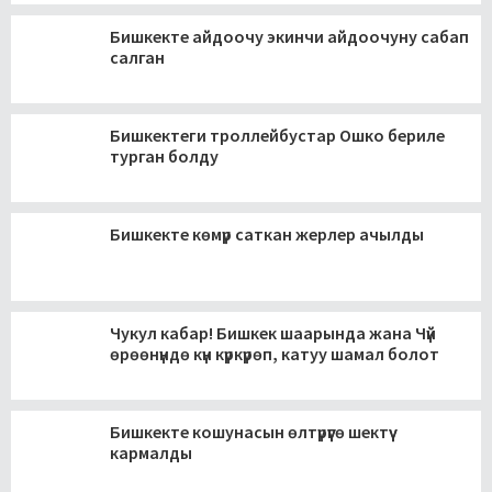
Бишкекте айдоочу экинчи айдоочуну сабап
салган
Бишкектеги троллейбустар Ошко бериле
турган болду
Бишкекте көмүр саткан жерлер ачылды
Чукул кабар! Бишкек шаарында жана Чүй
өрөөнүндө күн күркүрөп, катуу шамал болот
Бишкекте кошунасын өлтүрүүгө шектүү
кармалды