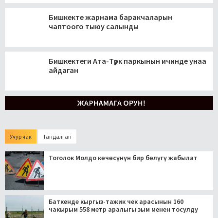
Бишкекте жарнама баракчаларын
чаптоого тыюу салынды
Бишкектеги Ата-Түрк паркынын ичинде унаа
айдаган
Учур чак
Тандалган
Тоголок Молдо көчөсүнүн бир бөлүгү жабылат
Баткенде кыргыз-тажик чек арасынын 160
чакырым 558 метр аралыгы зым менен тосулду